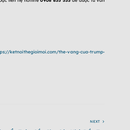
oặc liên hệ hotline
0908 835 533
để được tư vấn
tps://ketnoithegioimoi.com/the-vang-cua-trump-
NEXT