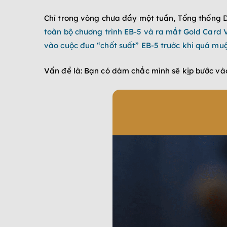
Chỉ trong vòng chưa đầy một tuần, Tổng thống Do
toàn bộ chương trình EB-5 và ra mắt Gold Card 
vào cuộc đua “chốt suất” EB-5 trước khi quá mu
Vấn đề là: Bạn có dám chắc mình sẽ kịp bước v