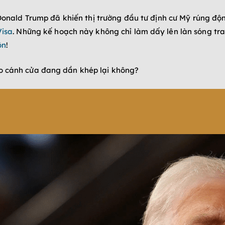
nald Trump đã khiến thị trường đầu tư định cư Mỹ rúng động
Visa
. Những kế hoạch này không chỉ làm dấy lên làn sóng tr
ộn
!
ào cánh cửa đang dần khép lại không?