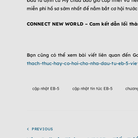
Đầu tư định cư Mỹ chưa bao giờ cấp thiết và ti
miễn phí hồ sơ sớm nhất để nắm bắt cơ hội trước 
CONNECT NEW WORLD – Cam kết dẫn lối thàn
Bạn cũng có thể xem bài viết liên quan đến 
thach-thuc-hay-co-hoi-cho-nha-dau-tu-eb-5-vi
cập nhật EB-5
cập nhật tin tức EB-5
chương
PREVIOUS