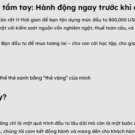
 tầm tay: Hành động ngay trước khi 
Còn rất ít thời gian để bạn tận dụng mức đầu tư 800,000 USD
 mặt với kiểm soát nguồn vốn nghiêm ngặt, thuế toàn cầu, và
. Bạn đầu tư để mua tương lai – cho con cái học tập, cho gi
 thế thẻ xanh bằng “thẻ vàng” của mình
y?
ông chỉ là một quá trình đầu tư lâu dài mà còn là một bước 
m, chúng tôi cam kết đồng hành và mang đến cho khách hàng