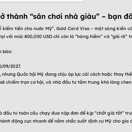
ở thành “sân chơi nhà giàu” – bạn đ
 kiếm tiền cho nước Mỹ”. Gold Card Visa – một sáng kiến có
tại với mức 800,000 USD chỉ còn là “hàng hiếm” và “giá rẻ” t
h báo:
0/09/2027.
nhưng Quốc hội Mỹ đang chịu áp lực cải cách hoặc thay thế
 sẽ chiếm trọn cơ hội, và nhà đầu tư tầm trung khó lòng chen
đầu tư toàn cầu chạy đua nộp đơn để kịp “chốt giá tốt” trước
 hành động cực nhanh để nắm chắc suất định cư Mỹ cho gia 