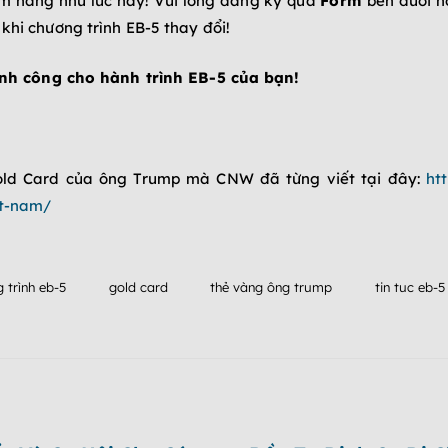
ềm năng như lúc này!
Vui lòng đăng ký qua
Form
bên dưới h
khi chương trình EB-5 thay đổi!
h công cho hành trình EB-5 của bạn!
Gold Card của ông Trump mà CNW đã từng viết tại đây:
ht
et-nam/
 trình eb-5
gold card
thẻ vàng ông trump
tin tuc eb-5