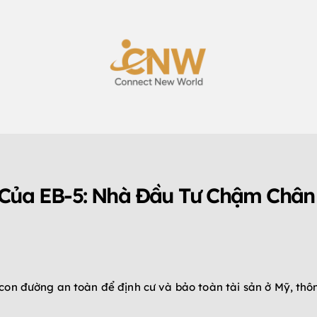
 Của EB-5: Nhà Đầu Tư Chậm Chân 
on đường an toàn để định cư và bảo toàn tài sản ở Mỹ, thôn