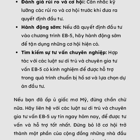
Đánh giá rủi ro và cơ hội:
Cân nhắc kỹ
lưỡng các rủi ro và cơ hội trước khi đưa ra
quyết định đầu tư.
Hành động sớm:
Nếu đã quyết định đầu tư
vào chương trình EB-5, hãy hành động sớm
để tận dụng những cơ hội hiện có.
Tìm kiếm sự tư vấn chuyên nghiệp:
Hợp
tác với các luật sư di trú và chuyên gia tư
vấn EB-5 có kinh nghiệm để được hỗ trợ
trong quá trình chuẩn bị hồ sơ và lựa chọn dự
án đầu tư.
Nếu bạn đã ấp ủ giấc mơ Mỹ, đừng chần chừ
nữa. Hãy liên hệ với các luật sư di trú và chuyên
gia tư vấn EB-5 uy tín ngay hôm nay, để được tư
vấn và hỗ trợ tốt nhất. Đừng bỏ lỡ cơ hội trở
thành một phần của cộng đồng những nhà đầu