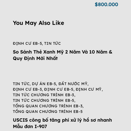
$800.000
You May Also Like
ĐỊNH CƯ EB-5
,
TIN TỨC
So Sánh Thẻ Xanh Mỹ 2 Năm Và 10 Năm &
Quy Định Mới Nhất
TIN TỨC
,
DỰ ÁN EB-5
,
ĐẤT NƯỚC MỸ
,
ĐỊNH CƯ EB-3
,
ĐỊNH CƯ EB-5
,
ĐỊNH CƯ MỸ
,
TIN TỨC CHƯƠNG TRÌNH EB-3
,
TIN TỨC CHƯƠNG TRÌNH EB-5
,
TỔNG QUAN CHƯƠNG TRÌNH EB-3
,
TỔNG QUAN CHƯƠNG TRÌNH EB-5
USCIS công bố tăng phí xử lý hồ sơ nhanh
Mẫu đơn I-907