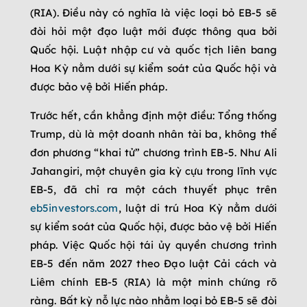
(RIA). Điều này có nghĩa là việc loại bỏ EB-5 sẽ
đòi hỏi một đạo luật mới được thông qua bởi
Quốc hội. Luật nhập cư và quốc tịch liên bang
Hoa Kỳ nằm dưới sự kiểm soát của Quốc hội và
được bảo vệ bởi Hiến pháp.
Trước hết, cần khẳng định một điều: Tổng thống
Trump, dù là một doanh nhân tài ba, không thể
đơn phương “khai tử” chương trình EB-5. Như Ali
Jahangiri, một chuyên gia kỳ cựu trong lĩnh vực
EB-5, đã chỉ ra một cách thuyết phục trên
eb5investors.com
, luật di trú Hoa Kỳ nằm dưới
sự kiểm soát của Quốc hội, được bảo vệ bởi Hiến
pháp. Việc Quốc hội tái ủy quyền chương trình
EB-5 đến năm 2027 theo Đạo luật Cải cách và
Liêm chính EB-5 (RIA) là một minh chứng rõ
ràng. Bất kỳ nỗ lực nào nhằm loại bỏ EB-5 sẽ đòi