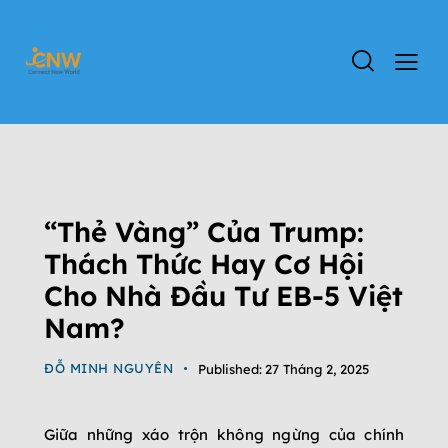
ĐỊNH CƯ MỸ
ĐẤT NƯỚC MỸ
ĐỊNH CƯ EB-5
TIN TỨC
TIN TỨC CHƯƠNG TRÌNH EB-5
“Thẻ Vàng” Của Trump:
Thách Thức Hay Cơ Hội
Cho Nhà Đầu Tư EB-5 Việt
Nam?
ĐỖ MINH NGUYÊN
Published:
27 Tháng 2, 2025
Giữa những xáo trộn không ngừng của chính