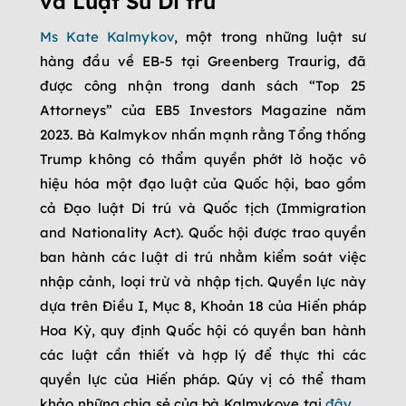
và Luật Sư Di trú
Ms Kate Kalmykov
, một trong những luật sư
hàng đầu về EB-5 tại Greenberg Traurig, đã
được công nhận trong danh sách “Top 25
Attorneys” của EB5 Investors Magazine năm
2023. Bà Kalmykov nhấn mạnh rằng Tổng thống
Trump không có thẩm quyền phớt lờ hoặc vô
hiệu hóa một đạo luật của Quốc hội, bao gồm
cả Đạo luật Di trú và Quốc tịch (Immigration
and Nationality Act). Quốc hội được trao quyền
ban hành các luật di trú nhằm kiểm soát việc
nhập cảnh, loại trừ và nhập tịch. Quyền lực này
dựa trên Điều I, Mục 8, Khoản 18 của Hiến pháp
Hoa Kỳ, quy định Quốc hội có quyền ban hành
các luật cần thiết và hợp lý để thực thi các
quyền lực của Hiến pháp. Qúy vị có thể tham
khảo những chia sẻ của bà Kalmykove tại
đây