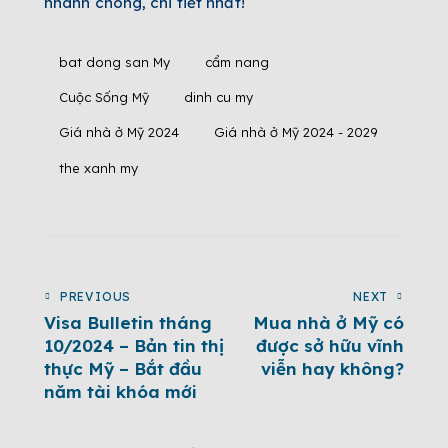
nhanh chóng, chi tiết nhất!
bat dong san My
cẩm nang
Cuộc Sống Mỹ
dinh cu my
Giá nhà ở Mỹ 2024
Giá nhà ở Mỹ 2024 - 2029
the xanh my
PREVIOUS
NEXT
Visa Bulletin tháng
Mua nhà ở Mỹ có
10/2024 – Bản tin thị
được sở hữu vĩnh
thực Mỹ – Bắt đầu
viễn hay không?
năm tài khóa mới