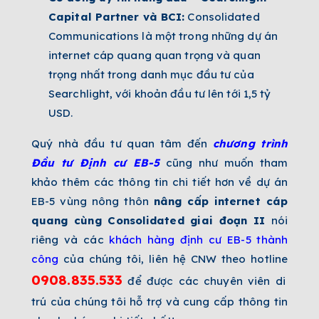
Capital Partner và BCI:
Consolidated
Communications là một trong những dự án
internet cáp quang quan trọng và quan
trọng nhất trong danh mục đầu tư của
Searchlight, với khoản đầu tư lên tới 1,5 tỷ
USD.
Quý nhà đầu tư quan tâm đến
chương trình
Đầu tư Định cư EB-5
cũng như muốn tham
khảo thêm các thông tin chi tiết hơn về dự án
EB-5 vùng nông thôn
n
âng cấp internet cáp
quang cùng Consolidated giai đoạn II
nói
riêng và các
khách hàng định cư EB-5 thành
công
của chúng tôi, liên hệ CNW theo hotline
0908.835.533
để được các chuyên viên di
trú của chúng tôi hỗ trợ và cung cấp thông tin