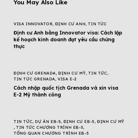
You May Also Like
VISA INNOVATOR
,
ĐỊNH CƯ ANH
,
TIN TỨC
Định cư Anh bằng Innovator visa: Cách lập
kế hoạch kinh doanh đạt yêu cầu chứng
thực
ĐỊNH CƯ GRENADA
,
ĐỊNH CƯ MỸ
,
TIN TỨC
,
TIN TỨC GRENADA
,
VISA E-2
Cách nhập quốc tịch Grenada và xin visa
E-2 Mỹ thành công
TIN TỨC
,
DỰ ÁN EB-5
,
ĐỊNH CƯ EB-5
,
ĐỊNH CƯ MỸ
,
TIN TỨC CHƯƠNG TRÌNH EB-5
,
TỔNG QUAN CHƯƠNG TRÌNH EB-5