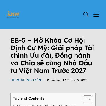
ĐỊNH CƯ MỸ
ĐỊNH CƯ EB-5
TIN TỨC
EB-5 – Mở Khóa Cơ Hội
Định Cư Mỹ: Giải pháp Tài
chính Ưu đãi, Đồng hành
và Chia sẻ cùng Nhà Đầu
tư Việt Nam Trước 2027
ĐỖ MINH NGUYÊN
Published:
13 Tháng 5, 2025
Table of Contents