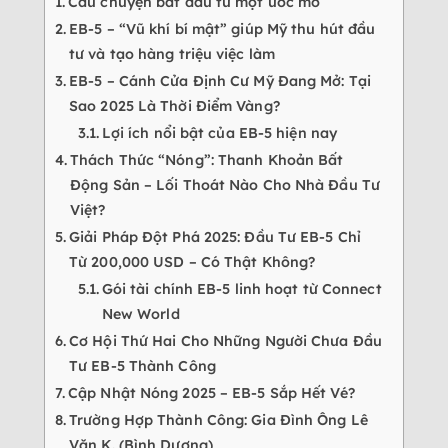
Câu chuyện bắt đầu từ một ước mơ
EB-5 – “Vũ khí bí mật” giúp Mỹ thu hút đầu
tư và tạo hàng triệu việc làm
EB-5 – Cánh Cửa Định Cư Mỹ Đang Mở: Tại
Sao 2025 Là Thời Điểm Vàng?
Lợi ích nổi bật của EB-5 hiện nay
Thách Thức “Nóng”: Thanh Khoản Bất
Động Sản – Lối Thoát Nào Cho Nhà Đầu Tư
Việt?
Giải Pháp Đột Phá 2025: Đầu Tư EB-5 Chỉ
Từ 200,000 USD – Có Thật Không?
Gói tài chính EB-5 linh hoạt từ Connect
New World
Cơ Hội Thứ Hai Cho Những Người Chưa Đầu
Tư EB-5 Thành Công
Cập Nhật Nóng 2025 – EB-5 Sắp Hết Vé?
Trường Hợp Thành Công: Gia Đình Ông Lê
Văn K. (Bình Dương)