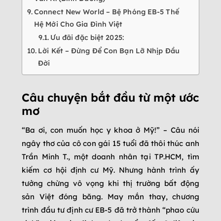
Connect New World – Bệ Phóng EB-5 Thế
Hệ Mới Cho Gia Đình Việt
Ưu đãi đặc biệt 2025:
Lời Kết – Đừng Để Con Bạn Lỡ Nhịp Đầu
Đời
Câu chuyện bắt đầu từ một ước
mơ
“Ba ơi, con muốn học y khoa ở Mỹ!” – Câu nói
ngây thơ của cô con gái 15 tuổi đã thôi thúc anh
Trần Minh T., một doanh nhân tại TP.HCM, tìm
kiếm cơ hội định cư Mỹ. Nhưng hành trình ấy
tưởng chừng vô vọng khi thị trường bất động
sản Việt đóng băng. May mắn thay, chương
trình đầu tư định cư EB-5 đã trở thành “phao cứu