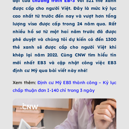
dội của
chương trình EB-3
với 521 thẻ xanh
được cấp cho người Việt. Đây là mức kỷ lục
cao nhất từ trước đến nay và vượt hơn tổng
lượng visa được cấp trong 24 năm qua. Rất
nhiều hồ sơ từ một hai năm trước đã được
phê duyệt và chúng tôi dự kiến có đến 1300
thẻ xanh sẽ được cấp cho người Việt khi
khép lại năm 2022. Cùng CNW tìm hiểu tin
mới nhất EB3 và cập nhật công việc EB3
định cư Mỹ qua bài viết này nhé!
Xem thêm:
Định cư Mỹ EB3 thành công – Kỷ lục
chấp thuận đơn I-140 chỉ trong 3 ngày