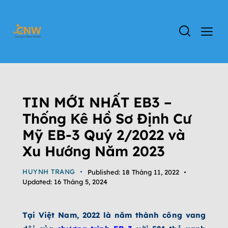
TIN TỨC CHƯƠNG TRÌNH EB-3
ĐỊNH CƯ MỸ
TIN TỨC
VIỆC LÀM EB-3
TIN MỚI NHẤT EB3 –
Thống Kê Hồ Sơ Định Cư
Mỹ EB-3 Quý 2/2022 và
Xu Hướng Năm 2023
HUYNH TRANG
Published:
18 Tháng 11, 2022
Updated:
16 Tháng 5, 2024
Tại Việt Nam, 2022 là năm thành công vang