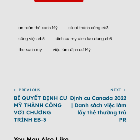
an toàn thẻ xanh Mỹ
có ai thành công eb3
công việc eb3
dinh cu my dien lao dong eb3
the xanh my
việc làm định cư Mỹ
PREVIOUS
NEXT
BÍ QUYẾT ĐỊNH CƯ
Định cư Canada 2022
MỸ THÀNH CÔNG
| Danh sách việc làm
VỚI CHƯƠNG
lấy thẻ thường trú
TRÌNH EB-3
PR
You May Also Like