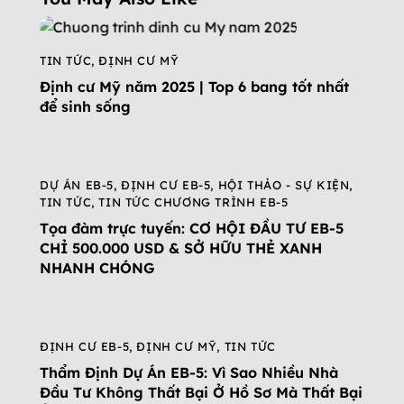
TIN TỨC
,
ĐỊNH CƯ MỸ
Định cư Mỹ năm 2025 | Top 6 bang tốt nhất
để sinh sống
DỰ ÁN EB-5
,
ĐỊNH CƯ EB-5
,
HỘI THẢO - SỰ KIỆN
,
TIN TỨC
,
TIN TỨC CHƯƠNG TRÌNH EB-5
Tọa đàm trực tuyến: CƠ HỘI ĐẦU TƯ EB-5
CHỈ 500.000 USD & SỞ HỮU THẺ XANH
NHANH CHÓNG
ĐỊNH CƯ EB-5
,
ĐỊNH CƯ MỸ
,
TIN TỨC
Thẩm Định Dự Án EB-5: Vì Sao Nhiều Nhà
Đầu Tư Không Thất Bại Ở Hồ Sơ Mà Thất Bại