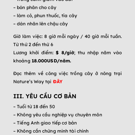
– bón phân cho cây
– làm cỏ, phun thuốc, tỉa cây
– dán nhãn lên chậu cây
Giờ làm việc: 8 giờ mỗi ngày / 40 giờ mỗi tuần.
Từ thứ 2 đến thứ 6
Lương khởi điểm:
$ 8/giờ
; thu nhập năm vào
khoảng
18.000USD/năm.
Đọc thêm về công việc trồng cây ở nông trại
Nature’s Way tại
ĐÂY
III. YÊU CẦU CƠ BẢN
– Tuổi từ 18 đến 50
– Không yêu cầu nghiệp vụ chuyên môn
– Tiếng Anh giao tiếp cơ bản
– Không cần chứng minh tài chính