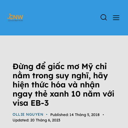
VIỆC LÀM EB-3
ĐỊNH CƯ EB-3
ĐỊNH CƯ MỸ
TIN TỨC
TIN TỨC CHƯƠNG TRÌNH EB-3
Đừng để giấc mơ Mỹ chỉ
nằm trong suy nghĩ, hãy
hiện thức hóa và nhận
ngay thẻ xanh 10 năm với
visa EB-3
OLLIE NGUYEN
Published:
14 Tháng 5, 2018
Updated:
20 Tháng 6, 2023