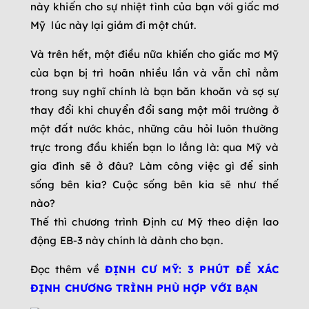
này khiến cho sự nhiệt tình của bạn với giấc mơ
Mỹ lúc này lại giảm đi một chút.
Và trên hết, một điều nữa khiến cho giấc mơ Mỹ
của bạn bị trì hoãn nhiều lần và vẫn chỉ nằm
trong suy nghĩ chính là bạn băn khoăn và sợ sự
thay đổi khi chuyển đổi sang một môi trường ở
một đất nước khác, những câu hỏi luôn thường
trực trong đầu khiến bạn lo lắng là: qua Mỹ và
gia đình sẽ ở đâu? Làm công việc gì để sinh
sống bên kia? Cuộc sống bên kia sẽ như thế
nào?
Thế thì chương trình Định cư Mỹ theo diện lao
động EB-3 này chính là dành cho bạn.
Đọc thêm về
ĐỊNH CƯ MỸ: 3 PHÚT ĐỂ XÁC
ĐỊNH CHƯƠNG TRÌNH PHÙ HỢP VỚI BẠN