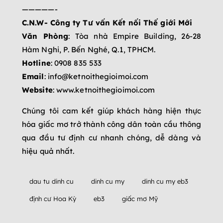
—————-
C.N.W- Công ty Tư vấn Kết nối Thế giới Mới
Văn Phòng
: Tòa nhà Empire Building, 26-28
Hàm Nghi, P. Bến Nghé, Q.1, TPHCM.
Hotline
: ‎0908 835 533
Email
: info@ketnoithegioimoi.com
Website
: www.ketnoithegioimoi.com
Chúng tôi cam kết giúp khách hàng hiện thực
hóa giấc mơ trở thành công dân toàn cầu thông
qua đầu tư định cư nhanh chóng, dễ dàng và
hiệu quả nhất.
dau tu dinh cu
dinh cu my
dinh cu my eb3
định cư Hoa Kỳ
eb3
giấc mơ Mỹ