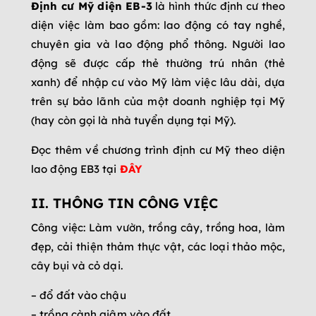
Định cư Mỹ diện EB-3
là hình thức định cư theo
diện việc làm bao gồm: lao động có tay nghề,
chuyên gia và lao động phổ thông. Người lao
động sẽ được cấp thẻ thường trú nhân (thẻ
xanh) để nhập cư vào Mỹ làm việc lâu dài, dựa
trên sự bảo lãnh của một doanh nghiệp tại Mỹ
(hay còn gọi là nhà tuyển dụng tại Mỹ).
Đọc thêm về chương trình định cư Mỹ theo diện
lao động EB3 tại
ĐÂY
II. THÔNG TIN CÔNG VIỆC
Công việc: Làm vườn, trồng cây, trồng hoa, làm
đẹp, cải thiện thảm thực vật, các loại thảo mộc,
cây bụi và cỏ dại.
– đổ đất vào chậu
– trồng cành giâm vào đất