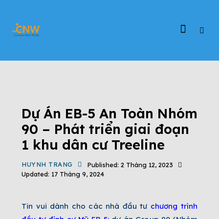
TIN TỨC
DỰ ÁN EB-5
ĐỊNH CƯ EB-5
ĐỊNH CƯ MỸ
TIN TỨC CHƯƠNG TRÌNH EB-5
TỔNG QUAN CHƯƠNG TRÌNH EB-5
Dự Án EB-5 An Toàn Nhóm
90 – Phát triển giai đoạn
1 khu dân cư Treeline
HUYNH TRANG
Published:
2 Tháng 12, 2023
Updated:
17 Tháng 9, 2024
Tin vui dành cho các nhà đầu tư
chương trình