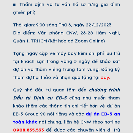
■ Thẩm định và tư vấn hồ sơ từng gia đình
(miễn phí)
Thời gian: 9:00 sáng Thứ 6, ngày 22/12/2023
Địa điểm: Văn phòng CNW, 26-28 Hàm Nghi,
Quận 1, TP.HCM (kết hợp cả Zoom Online)
Tặng ngay cặp vé máy bay kèm chi phí lưu trú
tại khách sạn trong vòng 5 ngày để khảo sát
dự án và thăm viếng trung tâm vùng.
Đăng ký
tham dự hội thảo và nhận quà tặng tại
đây
.
Quý nhà đầu tư quan tâm đến
chương trình
Đầu tư Định cư EB-5
cũng như muốn tham
khảo thêm các thông tin chi tiết hơn về dự án
EB-5 Group 90 nói riêng và các
dự án EB-5 an
toàn khác
nói chung, liên hệ CNW theo hotline
0908.835.533
để được các chuyên viên di trú