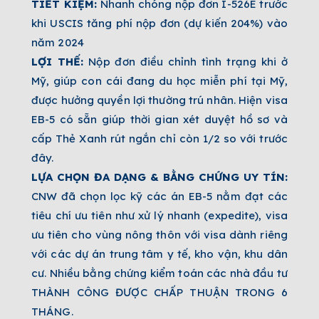
TIẾT KIỆM:
Nhanh chóng nộp đơn I-526E trước
khi USCIS tăng phí nộp đơn (dự kiến 204%) vào
năm 2024
LỢI THẾ:
Nộp đơn điều chỉnh tình trạng khi ở
Mỹ, giúp con cái đang du học miễn phí tại Mỹ,
được hưởng quyền lợi thường trú nhân. Hiện visa
EB-5 có sẵn giúp thời gian xét duyệt hồ sơ và
cấp Thẻ Xanh rút ngắn chỉ còn 1/2 so với trước
đây.
LỰA CHỌN ĐA DẠNG & BẰNG CHỨNG UY TÍN:
CNW đã chọn lọc kỹ các án EB-5 nằm đạt các
tiêu chí ưu tiên như xử lý nhanh (expedite), visa
ưu tiên cho vùng nông thôn với visa dành riêng
với các dự án trung tâm y tế, kho vận, khu dân
cư. Nhiều bằng chứng kiểm toán các nhà đầu tư
THÀNH CÔNG ĐƯỢC CHẤP THUẬN TRONG 6
THÁNG.