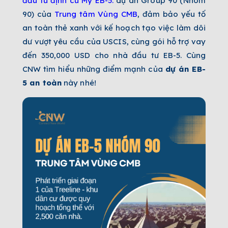
đầu tư định cư Mỹ EB-5:
dự án Group 90 (Nhóm
90) của
Trung tâm Vùng CMB
, đảm bảo yếu tố
an toàn thẻ xanh với kế hoạch tạo việc làm dôi
dư vượt yêu cầu của USCIS, cùng gói hỗ trợ vay
đến 350,000 USD cho nhà đầu tư EB-5. Cùng
CNW tìm hiểu những điểm mạnh của
dự án EB-
5 an toàn
này nhé!