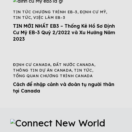
TIN TỨC CHƯƠNG TRÌNH EB-3
,
ĐỊNH CƯ MỸ
,
TIN TỨC
,
VIỆC LÀM EB-3
TIN MỚI NHẤT EB3 – Thống Kê Hồ Sơ Định
Cư Mỹ EB-3 Quý 2/2022 và Xu Hướng Năm
2023
ĐỊNH CƯ CANADA
,
ĐẤT NƯỚC CANADA
,
THÔNG TIN DỰ ÁN CANADA
,
TIN TỨC
,
TỔNG QUAN CHƯƠNG TRÌNH CANADA
Cách để nhập cảnh và đoàn tụ người thân
tại Canada