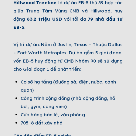
Hillwood Treeline
là dự án EB-5 thứ 39 hợp tác
giữa Trung Tâm Vùng CMB và Hillwood, huy
động
63.2
triệu USD
với tối đa
79 nhà đầu tư
EB-5
.
Vị trí dự án: Nằm ở Justin, Texas – Thuộc Dallas
– Fort Worth Metroplex. Dự án gồm 5 giai đoạn,
vốn EB-5 huy động từ CMB Nhóm 90 sẽ sử dụng
cho Giai đoạn 1 để phát triển:
Cơ sở hạ tầng (đường sá, điện, nước, cảnh
quan)
Công trình cộng đồng (nhà cộng đồng, hồ
bơi, gym, công viên)
Cửa hàng bán lẻ, văn phòng
705 lô đất xây nhà
Các đặc điểm EB-5 chính: