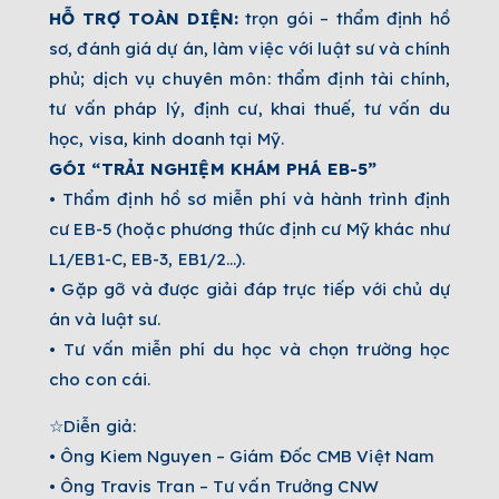
HỖ TRỢ TOÀN DIỆN:
trọn gói – thẩm định hồ
sơ, đánh giá dự án, làm việc với luật sư và chính
phủ; dịch vụ chuyên môn: thẩm định tài chính,
tư vấn pháp lý, định cư, khai thuế, tư vấn du
học, visa, kinh doanh tại Mỹ.
GÓI “TRẢI NGHIỆM KHÁM PHÁ EB-5”
• Thẩm định hồ sơ miễn phí và hành trình định
cư EB-5 (hoặc phương thức định cư Mỹ khác như
L1/EB1-C, EB-3, EB1/2…).
• Gặp gỡ và được giải đáp trực tiếp với chủ dự
án và luật sư.
• Tư vấn miễn phí du học và chọn trường học
cho con cái.
☆Diễn giả:
• Ông Kiem Nguyen – Giám Đốc CMB Việt Nam
• Ông Travis Tran – Tư vấn Trưởng CNW