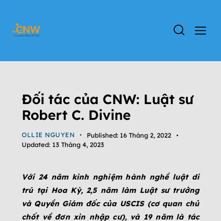
ĐỐI TÁC
DỰ ÁN EB-5
ĐỊNH CƯ MỸ
TIN TỨC
TIN TỨC CHƯƠNG TRÌNH EB-5
Đối tác của CNW: Luật sư
Robert C. Divine
OLLIE NGUYEN
Published:
16 Tháng 2, 2022
Updated:
13 Tháng 4, 2023
Với 24 năm kinh nghiệm hành nghề luật di
trú tại Hoa Kỳ, 2,5 năm làm Luật sư trưởng
và Quyền Giám đốc của USCIS (cơ quan chủ
chốt về đơn xin nhập cư), và 19 năm là tác