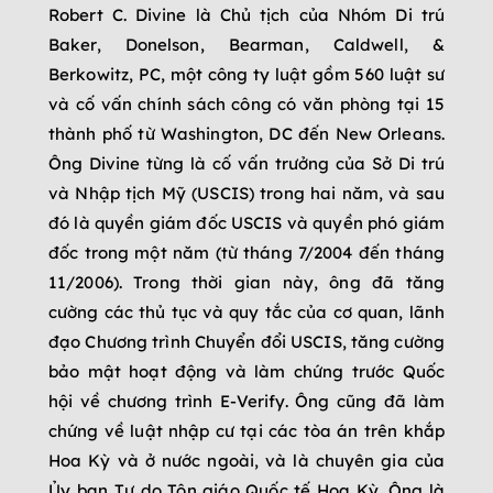
Robert C. Divine là Chủ tịch của Nhóm Di trú
Baker, Donelson, Bearman, Caldwell, &
Berkowitz, PC, một công ty luật gồm 560 luật sư
và cố vấn chính sách công có văn phòng tại 15
thành phố từ Washington, DC đến New Orleans.
Ông Divine từng là cố vấn trưởng của Sở Di trú
và Nhập tịch Mỹ (USCIS) trong hai năm, và sau
đó là quyền giám đốc USCIS và quyền phó giám
đốc trong một năm (từ tháng 7/2004 đến tháng
11/2006). Trong thời gian này, ông đã tăng
cường các thủ tục và quy tắc của cơ quan, lãnh
đạo Chương trình Chuyển đổi USCIS, tăng cường
bảo mật hoạt động và làm chứng trước Quốc
hội về chương trình E-Verify. Ông cũng đã làm
chứng về luật nhập cư tại các tòa án trên khắp
Hoa Kỳ và ở nước ngoài, và là chuyên gia của
Ủy ban Tự do Tôn giáo Quốc tế Hoa Kỳ. Ông là