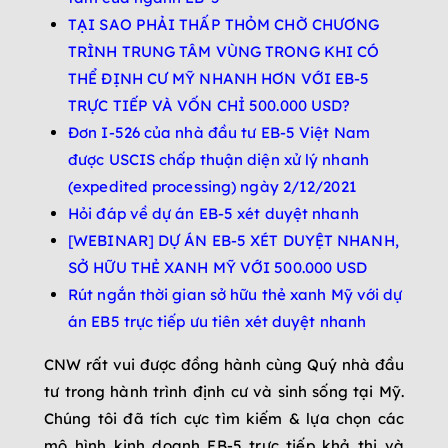
TẠI SAO PHẢI THẤP THỎM CHỜ CHƯƠNG
TRÌNH TRUNG TÂM VÙNG TRONG KHI CÓ
THỂ ĐỊNH CƯ MỸ NHANH HƠN VỚI EB-5
TRỰC TIẾP VÀ VỐN CHỈ 500.000 USD?
Đơn I-526 của nhà đầu tư EB-5 Việt Nam
được USCIS chấp thuận diện xử lý nhanh
(expedited processing) ngày 2/12/2021
Hỏi đáp về dự án EB-5 xét duyệt nhanh
[WEBINAR] DỰ ÁN EB-5 XÉT DUYỆT NHANH,
SỞ HỮU THẺ XANH MỸ VỚI 500.000 USD
Rút ngắn thời gian sở hữu thẻ xanh Mỹ với dự
án EB5 trực tiếp ưu tiên xét duyệt nhanh
CNW rất vui được đồng hành cùng Quý nhà đầu
tư trong hành trình định cư và sinh sống tại Mỹ.
Chúng tôi đã tích cực tìm kiếm & lựa chọn các
mô hình kinh doanh EB-5 trực tiếp khả thi và