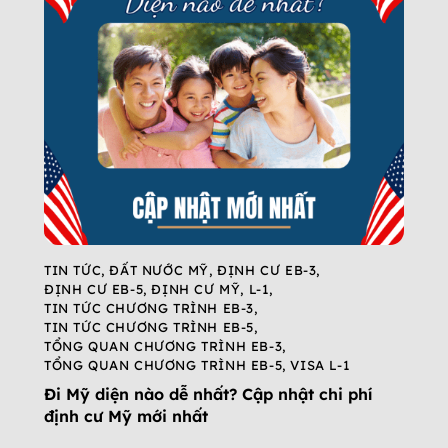
TIN TỨC
,
ĐẤT NƯỚC MỸ
,
ĐỊNH CƯ EB-3
,
ĐỊNH CƯ EB-5
,
ĐỊNH CƯ MỸ
,
L-1
,
TIN TỨC CHƯƠNG TRÌNH EB-3
,
TIN TỨC CHƯƠNG TRÌNH EB-5
,
TỔNG QUAN CHƯƠNG TRÌNH EB-3
,
TỔNG QUAN CHƯƠNG TRÌNH EB-5
,
VISA L-1
Đi Mỹ diện nào dễ nhất? Cập nhật chi phí
định cư Mỹ mới nhất