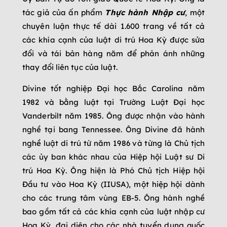
tác giả của ấn phẩm
Thực hành Nhập cư
, một
chuyên luận thực tế dài 1.600 trang về tất cả
các khía cạnh của luật di trú Hoa Kỳ được sửa
đổi và tái bản hàng năm để phản ánh những
thay đổi liên tục của luật.
Divine tốt nghiệp Đại học Bắc Carolina năm
1982 và bằng luật tại Trường Luật Đại học
Vanderbilt năm 1985. Ông được nhận vào hành
nghề tại bang Tennessee. Ông Divine đã hành
nghề luật di trú từ năm 1986 và từng là Chủ tịch
các ủy ban khác nhau của Hiệp hội Luật sư Di
trú Hoa Kỳ. Ông hiện là Phó Chủ tịch Hiệp hội
Đầu tư vào Hoa Kỳ (IIUSA), một hiệp hội dành
cho các trung tâm vùng EB-5. Ông hành nghề
bao gồm tất cả các khía cạnh của luật nhập cư
Hoa Kỳ, đại diện cho các nhà tuyển dụng quốc