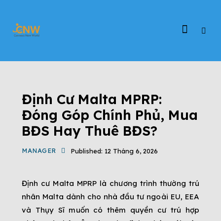
ĐỊNH CƯ CHÂU ÂU
ĐỊNH CƯ MALTA
TIN TỨC
Định Cư Malta MPRP:
Đóng Góp Chính Phủ, Mua
BĐS Hay Thuê BĐS?
MANAGER
Published:
12 Tháng 6, 2026
Định cư Malta MPRP là chương trình thường trú
nhân Malta dành cho nhà đầu tư ngoài EU, EEA
và Thụy Sĩ muốn có thêm quyền cư trú hợp