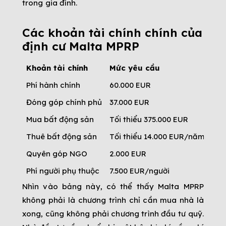
trong gia đình.
Các khoản tài chính chính của
định cư Malta MPRP
Khoản tài chính
Mức yêu cầu
Vai
Phí hành chính
60.000 EUR
Kho
Đóng góp chính phủ
37.000 EUR
Kho
Mua bất động sản
Tối thiểu 375.000 EUR
Một
Thuê bất động sản
Tối thiểu 14.000 EUR/năm
Một
Quyên góp NGO
2.000 EUR
Kho
Phí người phụ thuộc
7.500 EUR/người
Áp 
Nhìn vào bảng này, có thể thấy Malta MPRP
không phải là chương trình chỉ cần mua nhà là
xong, cũng không phải chương trình đầu tư quỹ.