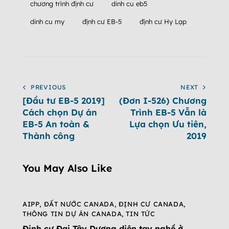
chương trình định cư
dinh cu eb5
dinh cu my
định cư EB-5
định cư Hy Lạp
PREVIOUS
NEXT
[Đầu tư EB-5 2019]
(Đơn I-526) Chương
Cách chọn Dự án
Trình EB-5 Vẫn là
EB-5 An toàn &
Lựa chọn Ưu tiên,
Thành công
2019
You May Also Like
AIPP
,
ĐẤT NƯỚC CANADA
,
ĐỊNH CƯ CANADA
,
THÔNG TIN DỰ ÁN CANADA
,
TIN TỨC
Định cư Đại Tây Dương diện tay nghề ở