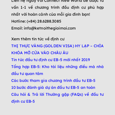
Liên hệ ngay với Connect New World để được tư
vấn 1-1 về chương trình đầu định cư phù hợp
nhất với hoàn cảnh của mỗi gia đình bạn!
Hotline: (+84) 28.6288.3085
Email: info@ketnoithegioimoi.com
Xem thêm tin tức về định cư
THỊ THỰC VÀNG (GOLDEN VISA) HY LẠP – CHÌA
KHÓA MỞ CỬA VÀO CHÂU ÂU
Tin tức đầu tư định cư EB-5 mới nhất 2019
Tổng hợp EB-5: Kho tài liệu những điều mà nhà
đầu tư quan tâm
Các bước tham gia chương trình đầu tư EB-5
10 bước đánh giá dự án đầu tư EB-5 an toàn
Câu hỏi & Trả lời Thường gặp (FAQs) về đầu tư
định cư EB-5