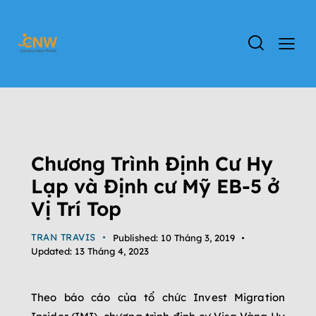
TIN TỨC
ĐỊNH CƯ CHÂU ÂU
ĐỊNH CƯ HY LẠP
ĐỊNH CƯ MỸ
TIN TỨC CHƯƠNG TRÌNH EB-5
Chương Trình Định Cư Hy
Lạp và Định cư Mỹ EB-5 ở
Vị Trí Top
TRAN TRAVIS
Published:
10 Tháng 3, 2019
Updated:
13 Tháng 4, 2023
Theo báo cáo của tổ chức Invest Migration