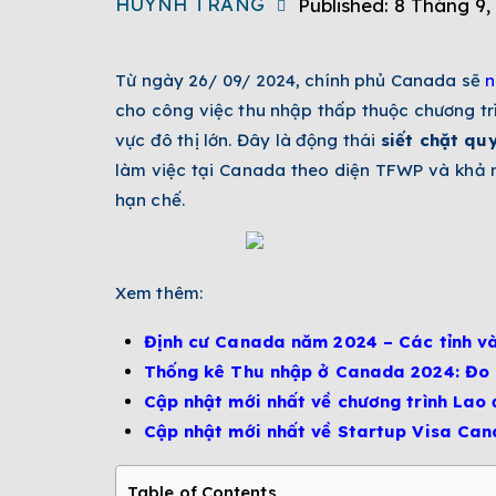
HUYNH TRANG
Published:
8 Tháng 9,
Từ ngày 26/ 09/ 2024, chính phủ Canada sẽ
n
cho công việc thu nhập thấp thuộc chương t
vực đô thị lớn. Đây là động thái
siết chặt qu
làm việc tại Canada theo diện TFWP và khả n
hạn chế.
Xem thêm:
Định cư Canada năm 2024 – Các tỉnh và
Thống kê Thu nhập ở Canada 2024: Đo l
Cập nhật mới nhất về chương trình La
Cập nhật mới nhất về Startup Visa Ca
Table of Contents