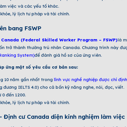
làm việc và các yếu tố khác.
hỏe, lý lịch tư pháp và tài chính.
liên bang FSWP
g Canada (Federal Skilled Worker Program – FSWP)
là m
n trở thành thường trú nhân Canada. Chương trình này đượ
Ranking System)
để đánh giá hồ sơ của ứng viên.
áp ứng một số yêu cầu cơ bản sau:
ong 10 năm gần nhất trong
lĩnh vực nghề nghiệp được chỉ địn
ng đương IELTS 4.0) cho cả bốn kỹ năng nghe, nói, đọc, viết.
 0 đến 1200.
hỏe, lý lịch tư pháp và tài chính.
– Định cư Canada diện kinh nghiệm làm việc