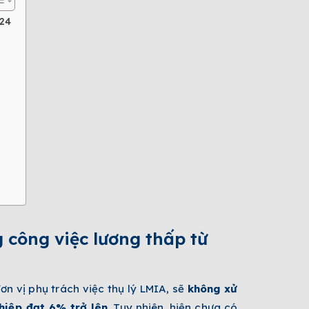
024
 công việc lương thấp từ
 vị phụ trách việc thụ lý LMIA, sẽ
không xử
hiệp đạt 6% trở lên
. Tuy nhiên, hiện chưa có