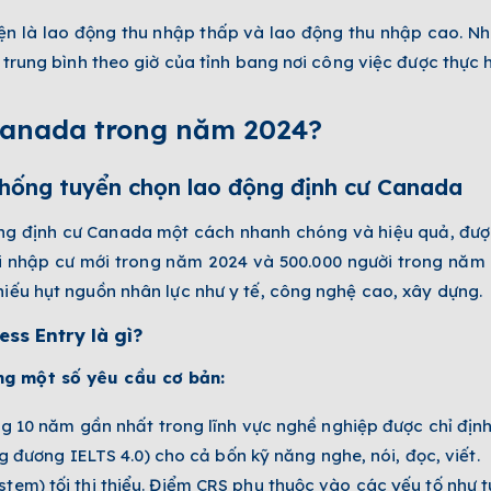
diện là lao động thu nhập thấp và lao động thu nhập cao. N
 trung bình theo giờ của tỉnh bang nơi công việc được thực h
Canada trong năm 2024?
thống tuyển chọn lao động định cư Canada
ng định cư Canada một cách nhanh chóng và hiệu quả, được
i nhập cư mới trong năm 2024 và 500.000 người trong năm
iếu hụt nguồn nhân lực như y tế, công nghệ cao, xây dựng.
ss Entry là gì?
ng một số yêu cầu cơ bản:
ng 10 năm gần nhất trong lĩnh vực nghề nghiệp được chỉ định
ng đương IELTS 4.0) cho cả bốn kỹ năng nghe, nói, đọc, viết.
m) tối thi thiểu. Điểm CRS phụ thuộc vào các yếu tố như tu