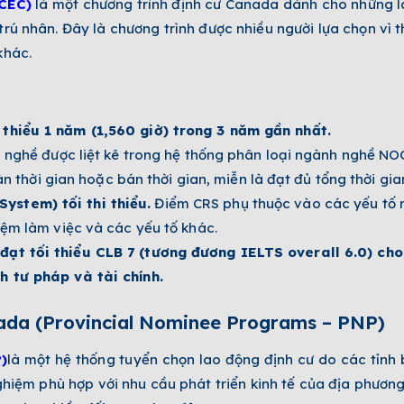
CEC)
là một chương trình định cư Canada dành cho những 
 nhân. Đây là chương trình được nhiều người lựa chọn vì th
khác.
thiểu 1 năm (1,560 giờ) trong 3 năm gần nhất.
nghề được liệt kê trong hệ thống phân loại ngành nghề NOC
àn thời gian hoặc bán thời gian, miễn là đạt đủ tổng thời gia
stem) tối thi thiểu.
Điểm CRS phụ thuộc vào các yếu tố nh
iệm làm việc và các yếu tố khác.
ạt tối thiểu CLB 7 (tương đương IELTS overall 6.0) cho t
h tư pháp và tài chính.
nada (Provincial Nominee Programs – PNP)
)
là một hệ thống tuyển chọn lao động định cư do các tỉnh 
hiệm phù hợp với nhu cầu phát triển kinh tế của địa phươn