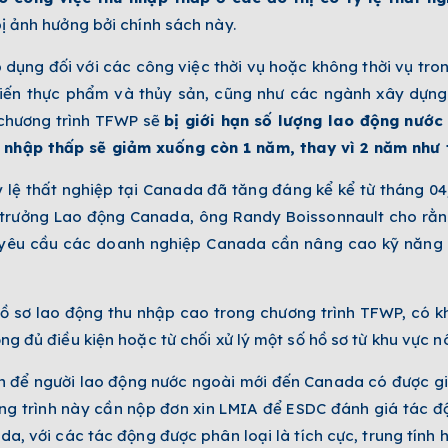
bị ảnh hưởng bởi chính sách này.
dụng đối với các công việc thời vụ hoặc không thời vụ tro
biến thực phẩm và thủy sản, cũng như các ngành xây dựng
 chương trình TFWP sẽ
bị giới hạn số lượng lao động nướ
 nhập thấp sẽ giảm xuống còn 1 năm, thay vì 2 năm như 
ỷ lệ thất nghiệp tại Canada đã tăng đáng kể kể từ tháng 0
Bộ trưởng Lao động Canada, ông Randy Boissonnault cho r
i yêu cầu các doanh nghiệp Canada cần nâng cao kỹ năng 
 sơ lao động thu nhập cao trong chương trình TFWP, có kh
ng đủ điều kiện hoặc từ chối xử lý một số hồ sơ từ khu vực n
 để người lao động nước ngoài mới đến Canada có được giấ
ng trình này cần nộp đơn xin LMIA để ESDC đánh giá tác đ
da, với các tác động được phân loại là tích cực, trung tính 