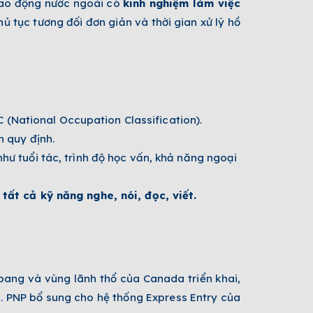
lao động nước ngoài có
kinh nghiệm làm việc
ủ tục tương đối đơn giản và thời gian xử lý hồ
 (National Occupation Classification).
n quy định.
ư tuổi tác, trình độ học vấn, khả năng ngoại
ất cả kỹ năng nghe, nói, đọc, viết.
bang và vùng lãnh thổ của Canada triển khai,
g. PNP bổ sung cho hệ thống Express Entry của