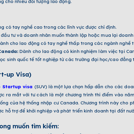
ng cho nhiều đối tượng lao động.
g có tay nghề cao trong các lĩnh vực được chỉ định.
đầu tư và doanh nhân muốn thành lập hoặc mua lại doanh 
ành cho lao động có tay nghề thấp trong các ngành nghề th
 Canada:
Dành cho lao động có kinh nghiệm làm việc tại Can
c sinh quốc tế tốt nghiệp từ các trường đại học/cao đẳng 
rt-up Visa)
 Startup visa
(SUV) là một lựa chọn hấp dẫn cho các doa
ợc ra mắt với tư cách là một chương trình thí điểm vào nă
thống của hệ thống nhập cư Canada. Chương trình này cho 
 hỗ trợ để khởi nghiệp và phát triển kinh doanh tại đất nướ
ong muốn tìm kiếm: