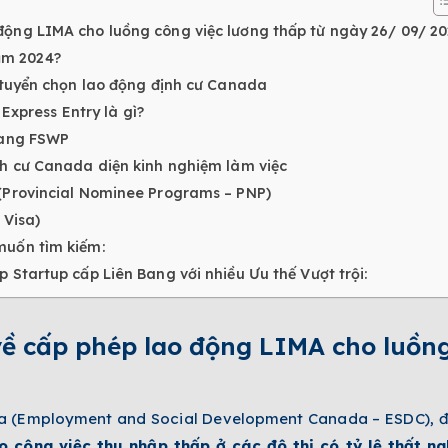
động LIMA cho luồng công việc lương thấp từ ngày 26/ 09/ 2
ăm 2024?
 tuyển chọn lao động định cư Canada
Express Entry là gì?
bang FSWP
nh cư Canada diện kinh nghiệm làm việc
(Provincial Nominee Programs – PNP)
 Visa)
muốn tìm kiếm:
Startup cấp Liên Bang với nhiều Ưu thế Vượt trội:
về cấp phép lao động LIMA cho luồng
a (Employment and Social Development Canada – ESDC), đơn
 công việc thu nhập thấp ở các đô thị có tỷ lệ thất ng