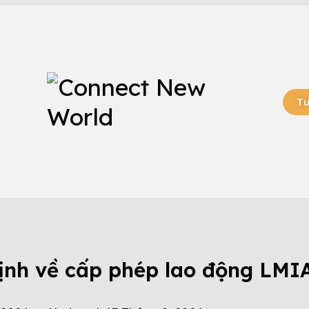
Tư
CHƯƠNG TRÌNH CANADA
ịnh về cấp phép lao động LMI