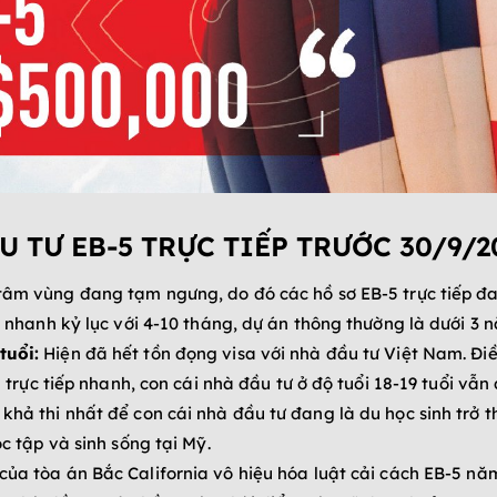
U TƯ EB-5 TRỰC TIẾP TRƯỚC 30/9/2
âm vùng đang tạm ngưng, do đó các hồ sơ EB-5 trực tiếp đang
6 nhanh kỷ lục với 4-10 tháng, dự án thông thường là dưới 3 
tuổi:
Hiện đã hết tồn đọng visa với nhà đầu tư Việt Nam. Điề
5 trực tiếp nhanh, con cái nhà đầu tư ở độ tuổi 18-19 tuổi vẫ
khả thi nhất để con cái nhà đầu tư đang là du học sinh trở 
c tập và sinh sống tại Mỹ.
ủa tòa án Bắc California vô hiệu hóa luật cải cách EB-5 năm