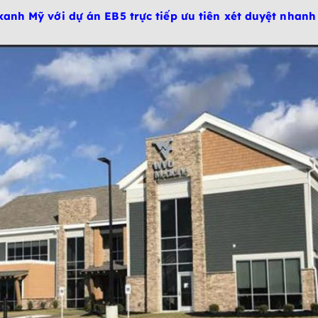
xanh Mỹ với dự án EB5 trực tiếp ưu tiên xét duyệt nhanh