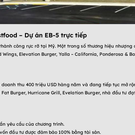
tfood – D
ự án EB-5 trực tiếp
ành công rực rỡ tại Mỹ. Một trong số thương hiệu nhượng q
nd Wings, Elevation Burger, Yalla – California, Ponderosa & 
 doanh thu 400 triệu USD hàng năm và đang tiếp tục mở r
t Burger, Hurricane Grill, Evelation Burger, nhà đầu tư đạ
 lần yêu cầu của chương trình.
 vốn đầu tư được đảm bảo 100% bằng tài sản.