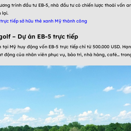
ơng trình đầu tư EB-5, nhà đầu tư có chiến lược thoái vốn a
lại.
trực tiếp sở hữu thẻ xanh Mỹ thành công
golf –
D
ự án EB-5 trực tiếp
tại Mỹ huy động vốn EB-5 trực tiếp chỉ từ 500.000 USD. Hạng
 động của nhân viên phục vụ, bảo trì, nhà hàng, café… trong