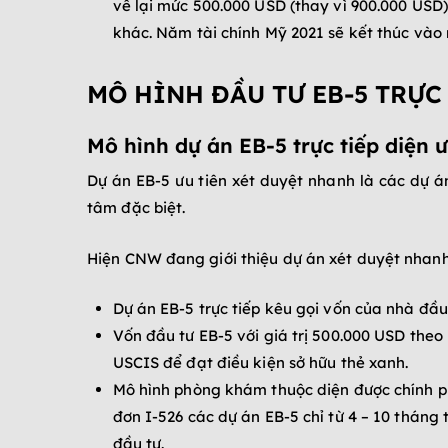
về lại mức 500.000 USD (thay vì 900.000 USD)
khác. Năm tài chính Mỹ 2021 sẽ kết thúc vào 
MÔ HÌNH ĐẦU TƯ EB-5 TRỰC
Mô hình dự án EB-5 trực tiếp diện 
Dự án EB-5 ưu tiên xét duyệt nhanh là các dự 
tâm đặc biệt.
Hiện CNW đang giới thiệu dự án xét duyệt nhanh
Dự án EB-5 trực tiếp kêu gọi vốn của nhà đầu
Vốn đầu tư EB-5 với giá trị 500.000 USD theo
USCIS để đạt điều kiện sở hữu thẻ xanh.
Mô hình phòng khám thuộc diện được chính phủ
đơn I-526 các dự án EB-5 chỉ từ 4 – 10 thán
đầu tư.