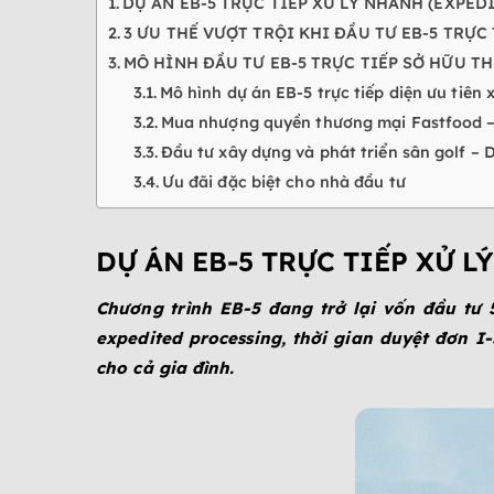
DỰ ÁN EB-5 TRỰC TIẾP XỬ LÝ NHANH (EXPED
3 ƯU THẾ VƯỢT TRỘI KHI ĐẦU TƯ EB-5 TRỰC 
MÔ HÌNH ĐẦU TƯ EB-5 TRỰC TIẾP SỞ HỮU T
Mô hình dự án EB-5 trực tiếp diện ưu tiên
Mua nhượng quyền thương mại Fastfood – 
Đầu tư xây dựng và phát triển sân golf – D
Ưu đãi đặc biệt cho nhà đầu tư
DỰ ÁN EB-5 TRỰC TIẾP XỬ 
Chương trình EB-5 đang trở lại vốn đầu tư 
expedited processing, thời gian duyệt đơn I
cho cả gia đình.