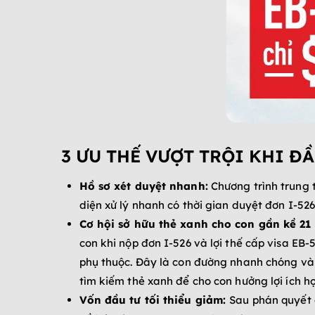
3 ƯU THẾ VƯỢT TRỘI KHI ĐẦ
Hồ sơ xét duyệt nhanh:
Chương trình trung t
diện xử lý nhanh có thời gian duyệt đơn I-52
Cơ hội sở hữu thẻ xanh cho con gần kề 21 
con khi nộp đơn I-526 và lợi thế cấp visa EB-
phụ thuộc. Đây là con đường nhanh chóng và 
tìm kiếm thẻ xanh để cho con hưởng lợi ích họ
Vốn đầu tư tối thiểu giảm:
Sau phán quyết c