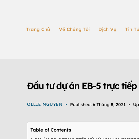
Trang Chủ
Về Chúng Tôi
Dịch Vụ
Tin T
DỰ ÁN EB-5
ĐỊNH CƯ EB-5
ĐỊNH CƯ MỸ
Đầu tư dự án EB-5 trực tiếp
OLLIE NGUYEN
Published:
6 Tháng 8, 2021
Up
Table of Contents