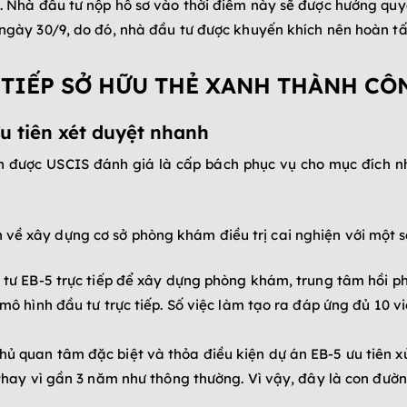
. Nhà đầu tư nộp hồ sơ vào thời điểm này sẽ được hưởng quyề
ngày 30/9, do đó, nhà đầu tư được khuyến khích nên hoàn tất 
 TIẾP SỞ HỮU THẺ XANH THÀNH CÔ
ưu tiên xét duyệt nhanh
án được USCIS đánh giá là cấp bách phục vụ cho mục đích
 về xây dựng cơ sở phòng khám điều trị cai nghiện với một s
 tư EB-5 trực tiếp để xây dựng phòng khám, trung tâm hồi ph
 mô hình đầu tư trực tiếp. Số việc làm tạo ra đáp ứng đủ 10 
 quan tâm đặc biệt và thỏa điều kiện dự án EB-5 ưu tiên xử
g thay vì gần 3 năm như thông thường. Vì vậy, đây là con đư