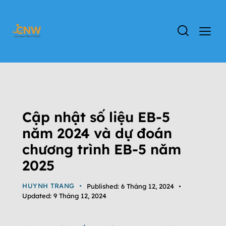
ĐỊNH CƯ MỸ
ĐỊNH CƯ EB-5
TIN TỨC
TIN TỨC CHƯƠNG TRÌNH EB-5
TỔNG QUAN CHƯƠNG TRÌNH EB-5
Cập nhật số liệu EB-5
năm 2024 và dự đoán
chương trình EB-5 năm
2025
HUYNH TRANG
Published:
6 Tháng 12, 2024
Updated:
9 Tháng 12, 2024