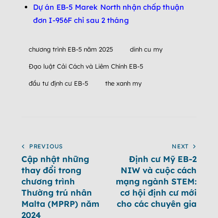
Dự án EB-5 Marek North nhận chấp thuận
đơn I-956F chỉ sau 2 tháng
chương trình EB-5 năm 2025
dinh cu my
Đạo luật Cải Cách và Liêm Chính EB-5
đầu tư định cư EB-5
the xanh my
PREVIOUS
NEXT
Cập nhật những
Định cư Mỹ EB-2
thay đổi trong
NIW và cuộc cách
chương trình
mạng ngành STEM:
Thường trú nhân
cơ hội định cư mới
Malta (MPRP) năm
cho các chuyên gia
2024