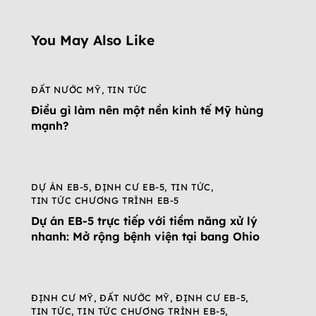
You May Also Like
ĐẤT NƯỚC MỸ
,
TIN TỨC
Điều gì làm nên một nền kinh tế Mỹ hùng
mạnh?
DỰ ÁN EB-5
,
ĐỊNH CƯ EB-5
,
TIN TỨC
,
TIN TỨC CHƯƠNG TRÌNH EB-5
Dự án EB-5 trực tiếp với tiềm năng xử lý
nhanh: Mở rộng bệnh viện tại bang Ohio
ĐỊNH CƯ MỸ
,
ĐẤT NƯỚC MỸ
,
ĐỊNH CƯ EB-5
,
TIN TỨC
,
TIN TỨC CHƯƠNG TRÌNH EB-5
,