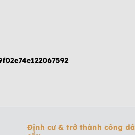
f02e74e122067592
Định cư & trở thành công d