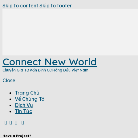
Skip to content
Skip to footer
Connect New World
Chuyên Gia Tư Vấn Định Cư Hàng Đầu Việt Nam
Close
Trang Chủ
Về Chúng Tôi
Dịch Vụ
Tin Tức
Have a Project?