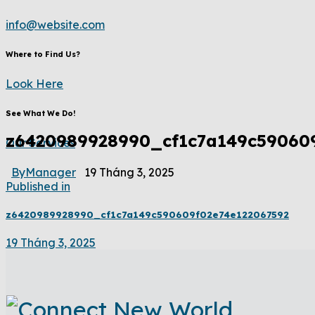
info@website.com
Where to Find Us?
Look Here
See What We Do!
z6420989928990_cf1c7a149c590609
Our Services
By
Manager
19 Tháng 3, 2025
Published in
z6420989928990_cf1c7a149c590609f02e74e122067592
19 Tháng 3, 2025