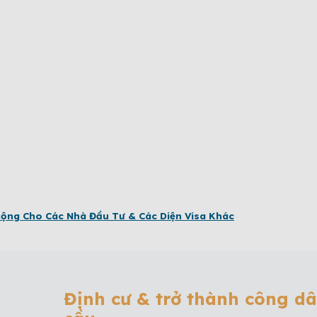
ở Rộng Cho Các Nhà Đầu Tư & Các Diện Visa Khác
Định cư & trở thành công d