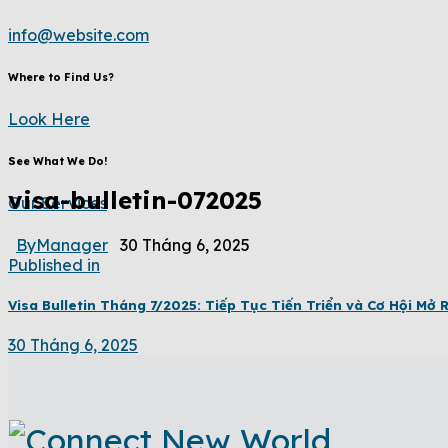
info@website.com
Where to Find Us?
Look Here
See What We Do!
visa-bulletin-072025
Our Services
By
Manager
30 Tháng 6, 2025
Published in
Visa Bulletin Tháng 7/2025: Tiếp Tục Tiến Triển và Cơ Hội M
30 Tháng 6, 2025