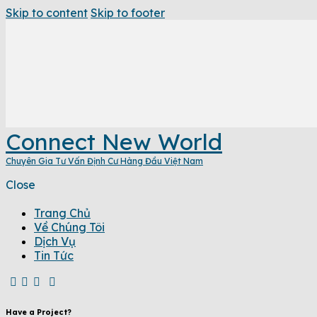
Skip to content
Skip to footer
Connect New World
Chuyên Gia Tư Vấn Định Cư Hàng Đầu Việt Nam
Close
Trang Chủ
Về Chúng Tôi
Dịch Vụ
Tin Tức
Have a Project?