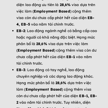
diện lao động ưu tiên là
28,6%
visa dựa trên
việc làm (
Employment Based
) cộng thêm
visa còn dư chưa cấp phát hết của diện
EB-
4, EB-5
vào năm tài chính trước.
EB-2
: Lao động ngành nghề có bằng cấp cao
hoặc người có khả năng đặc biệt. Hạng mức
phân bổ là
28,6%
visa dựa trên việc làm
(
Employment Based
) cộng thêm visa còn dư
chưa cấp phát hết của diện
EB-1
vào năm
tài chính trước.
EB-3
: Lao động có tay nghề, lao động
chuyên nghiệp và các dạng lao động khác.
Hạng mức phân bổ là
28,6%
dựa trên việc
làm (
Employment Based
) cộng thêm visa
còn dư chưa cấp phát hết của diện
EB-1, EB-
2
vào năm tài chính trước. Tuy nhiên, diện