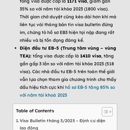
tổng visa được cấp là
1171 visa
, giảm gần
35% so với năm tài khóa 2023 (1800 visa).
Thời gian chờ duyệt cũng kéo dài hơn khi mà
liên tục vài tháng bản tin visa bulletin đứng
im, chứng tỏ hồ sơ EB3 hiện tại nộp đang rất
nhiều và bị tồn đọng đáng kể.
Diện đầu tư EB-5 (Trung tâm vùng – vùng
TEA):
tổng visa được cấp là
1410 visa
, tăng
gần gấp 3 lần so với năm tài khóa 2023 (518
visa). Các nhà đầu tư EB-5 trên toàn thế giới
vẫn lựa chọn tham gia chương trình cho thấy
dấu hiệu tích cực khi
hồ sơ EB-5 tăng 85% so
với năm tài khoá 2023
Table of Contents
Visa Bulletin tháng 3/2025 – Định cư diện
lao động