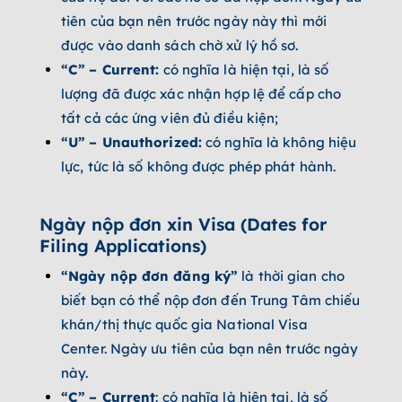
tiên của bạn nên trước ngày này thì mới
được vào danh sách chờ xử lý hồ sơ.
“C”
– Current:
có nghĩa là hiện tại, là số
lượng đã được xác nhận hợp lệ để cấp cho
tất cả các ứng viên đủ điều kiện;
“U”
– Unauthorized:
có nghĩa là không hiệu
lực, tức là số không được phép phát hành.
Ngày nộp đơn xin Visa (Dates f­or
Filing Applications)
“Ngày nộp đơn đăng ký”
là thời gian cho
biết bạn có thể nộp đơn đến Trung Tâm chiếu
khán/thị thực quốc gia National Visa
Center. Ngày ưu tiên của bạn nên trước ngày
này.
“C”
– Current
: có nghĩa là hiện tại, là số