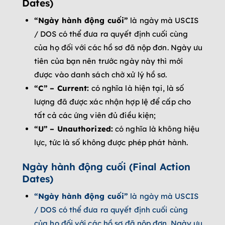
Dates)
“Ngày hành động cuối”
là ngày mà USCIS
/ DOS có thể đưa ra quyết định cuối cùng
của họ đối với các hồ sơ đã nộp đơn. Ngày ưu
tiên của bạn nên trước ngày này thì mới
được vào danh sách chờ xử lý hồ sơ.
“C”
– Current:
có nghĩa là hiện tại, là số
lượng đã được xác nhận hợp lệ để cấp cho
tất cả các ứng viên đủ điều kiện;
“U”
– Unauthorized:
có nghĩa là không hiệu
lực, tức là số không được phép phát hành.
Ngày hành động cuối (Final Action
Dates)
“Ngày hành động cuối”
là ngày mà USCIS
/ DOS có thể đưa ra quyết định cuối cùng
của họ đối với các hồ sơ đã nộp đơn. Ngày ưu