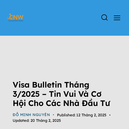
ĐỊNH CƯ MỸ
DỰ ÁN EB-5
ĐỊNH CƯ CHÂU ÂU
ĐỊNH CƯ EB-3
ĐỊNH CƯ EB-5
TIN TỨC
TIN TỨC CHƯƠNG TRÌNH EB-3
TIN TỨC CHƯƠNG TRÌNH EB-5
Visa Bulletin Tháng
3/2025 – Tin Vui Và Cơ
Hội Cho Các Nhà Đầu Tư
ĐỖ MINH NGUYÊN
Published:
12 Tháng 2, 2025
Updated:
20 Tháng 2, 2025