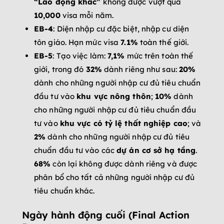
“Lao động khác”
không được vượt quá
10,000
visa mỗi năm.
EB-4
: Diện nhập cư đặc biệt, nhập cư diện
tôn giáo. Hạn mức visa
7.1%
toàn thế giới.
EB-5
: Tạo việc làm:
7,1%
mức trên toàn thế
giới, trong đó
32%
dành riêng như sau:
20%
dành cho những người nhập cư đủ tiêu chuẩn
đầu tư vào
khu vực nông thôn
;
10%
dành
cho những người nhập cư đủ tiêu chuẩn đầu
tư vào
khu vực có tỷ lệ thất nghiệp cao
; và
2%
dành cho những người nhập cư đủ tiêu
chuẩn đầu tư vào các
dự án cơ sở hạ tầng
.
68%
còn lại không được dành riêng và được
phân bổ cho tất cả những người nhập cư đủ
tiêu chuẩn khác.
Ngày hành động cuối (Final Action