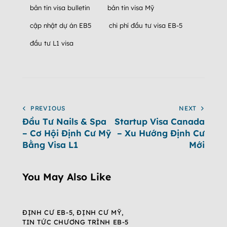
bản tin visa bulletin
bản tin visa Mỹ
cập nhật dự án EB5
chi phí đầu tư visa EB-5
đầu tư L1 visa
PREVIOUS
NEXT
Đầu Tư Nails & Spa
Startup Visa Canada
– Cơ Hội Định Cư Mỹ
– Xu Hướng Định Cư
Bằng Visa L1
Mới
You May Also Like
ĐỊNH CƯ EB-5
,
ĐỊNH CƯ MỸ
,
TIN TỨC CHƯƠNG TRÌNH EB-5