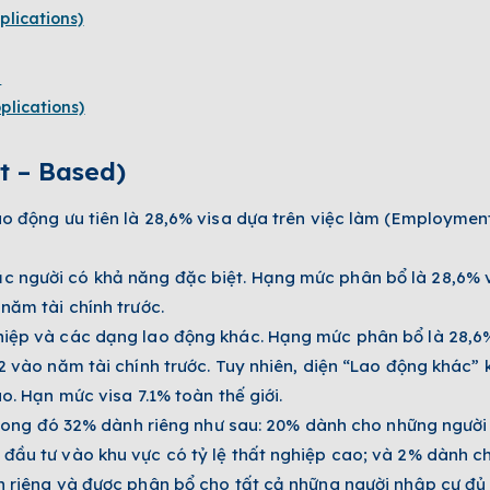
plications)
)
plications)
t – Based)
o động ưu tiên là 28,6% visa dựa trên việc làm (Employme
 người có khả năng đặc biệt. Hạng mức phân bổ là 28,6% 
năm tài chính trước.
hiệp và các dạng lao động khác. Hạng mức phân bổ là 28,6
2 vào năm tài chính trước. Tuy nhiên, diện “Lao động khác”
o. Hạn mức visa 7.1% toàn thế giới.
 trong đó 32% dành riêng như sau: 20% dành cho những người
đầu tư vào khu vực có tỷ lệ thất nghiệp cao; và 2% dành c
h riêng và được phân bổ cho tất cả những người nhập cư đủ 