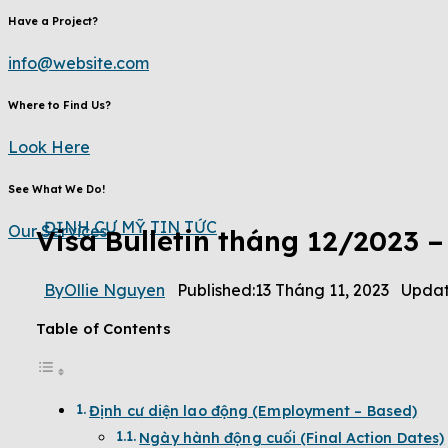
Have a Project?
info@website.com
Where to Find Us?
Look Here
See What We Do!
ĐỊNH CƯ MỸ
TIN TỨC
Our Services
Visa Bulletin tháng 12/2023 –
By
Ollie Nguyen
Published:
13 Tháng 11, 2023
Updat
Table of Contents
Định cư diện lao động (Employment – Based)
Ngày hành động cuối (Final Action Dates)