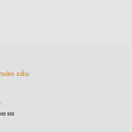
 toàn cầu
i
835 533