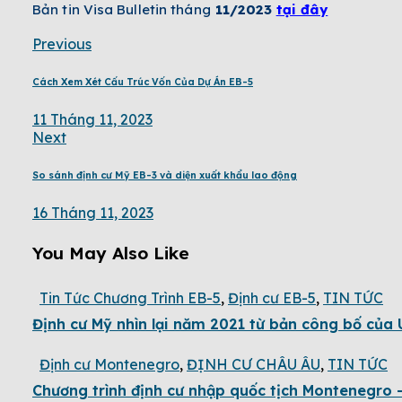
Bản tin Visa Bulletin tháng
11
/2023
tại đây
Previous
Cách Xem Xét Cấu Trúc Vốn Của Dự Án EB-5
11 Tháng 11, 2023
Next
So sánh định cư Mỹ EB-3 và diện xuất khẩu lao động
16 Tháng 11, 2023
You May Also Like
Tin Tức Chương Trình EB-5
,
Định cư EB-5
,
TIN TỨC
Định cư Mỹ nhìn lại năm 2021 từ bản công bố của
Định cư Montenegro
,
ĐỊNH CƯ CHÂU ÂU
,
TIN TỨC
Chương trình định cư nhập quốc tịch Montenegro 