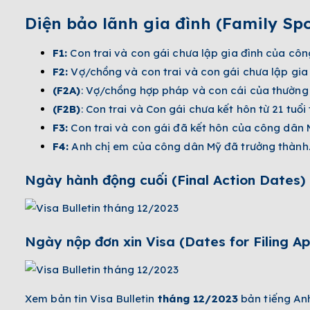
Diện bảo lãnh gia đình (Family Spo
F1:
Con trai và con gái chưa lập gia đình của côn
F2:
Vợ/chồng và con trai và con gái chưa lập gia 
(F2A)
: Vợ/chồng hợp pháp và con cái của thường 
(F2B)
: Con trai và Con gái chưa kết hôn từ 21 tuổi
F3:
Con trai và con gái đã kết hôn của công dân 
F4:
Anh chị em của công dân Mỹ đã trưởng thành
Ngày hành động cuối (Final Action Dates)
Ngày nộp đơn xin Visa (Dates for Filing Ap
Xem bản tin Visa Bulletin
tháng 12
/2023
bản tiếng Anh