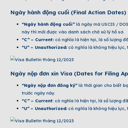
Ngày hành động cuối (Final Action Dates)
“Ngày hành động cuối”
là ngày mà USCIS / DOS 
này thì mới được vào danh sách chờ xử lý hồ sơ.
“C”
– Current:
có nghĩa là hiện tại, là số lượng 
“U”
– Unauthorized:
có nghĩa là không hiệu lực,
Ngày nộp đơn xin Visa (Dates f­or Filing Ap
“Ngày nộp đơn đăng ký”
là thời gian cho biết b
trước ngày này.
“C”
– Current
: có nghĩa là hiện tại, là số lượng 
“U”
– Unauthorized:
có nghĩa là không hiệu lực,