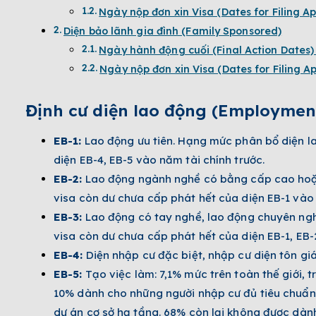
Ngày nộp đơn xin Visa (Dates f­or Filing Ap
Diện bảo lãnh gia đình (Family Sponsored)­
Ngày hành động cuối (Final Action Dates
Ngày nộp đơn xin Visa (Dates for Filing Ap
Định cư diện lao động (Employmen
EB-1:
Lao động ưu tiên. Hạng mức phân bổ diện la
diện EB-4, EB-5 vào năm tài chính trước.
EB-2:
Lao động ngành nghề có bằng cấp cao hoặc
visa còn dư chưa cấp phát hết của diện EB-1 vào 
EB-3:
Lao động có tay nghề, lao động chuyên ng
visa còn dư chưa cấp phát hết của diện EB-1, EB-
EB-4:
Diện nhập cư đặc biệt, nhập cư diện tôn giá
EB-5:
Tạo việc làm: 7,1% mức trên toàn thế giới,
10% dành cho những người nhập cư đủ tiêu chuẩn 
dự án cơ sở hạ tầng. 68% còn lại không được dàn