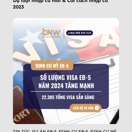
Dự luật nhập cư mới & Cải cách nhập cư
2023
TIN TỨC
,
DỰ ÁN EB-5
,
ĐỊNH CƯ EB-5
,
ĐỊNH CƯ MỸ
,