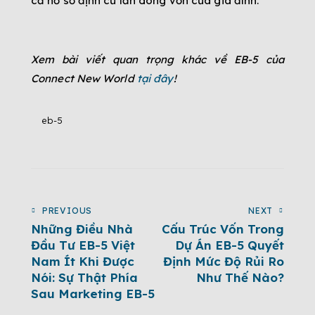
cả hồ sơ định cư lẫn dòng vốn của gia đình.
Xem bài viết quan trọng khác về EB-5 của
Connect New World
tại đây
!
eb-5
PREVIOUS
NEXT
Những Điều Nhà
Cấu Trúc Vốn Trong
Đầu Tư EB-5 Việt
Dự Án EB-5 Quyết
Nam Ít Khi Được
Định Mức Độ Rủi Ro
Nói: Sự Thật Phía
Như Thế Nào?
Sau Marketing EB-5