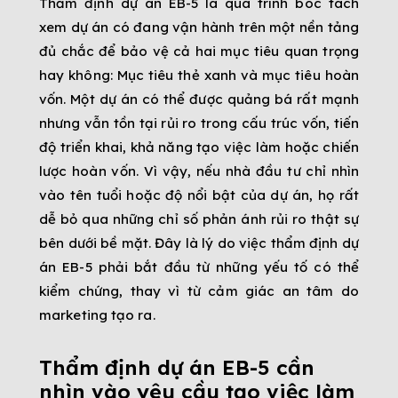
Thẩm định dự án EB-5 là quá trình bóc tách
xem dự án có đang vận hành trên một nền tảng
đủ chắc để bảo vệ cả hai mục tiêu quan trọng
hay không: Mục tiêu thẻ xanh và mục tiêu hoàn
vốn. Một dự án có thể được quảng bá rất mạnh
nhưng vẫn tồn tại rủi ro trong cấu trúc vốn, tiến
độ triển khai, khả năng tạo việc làm hoặc chiến
lược hoàn vốn. Vì vậy, nếu nhà đầu tư chỉ nhìn
vào tên tuổi hoặc độ nổi bật của dự án, họ rất
dễ bỏ qua những chỉ số phản ánh rủi ro thật sự
bên dưới bề mặt. Đây là lý do việc thẩm định dự
án EB-5 phải bắt đầu từ những yếu tố có thể
kiểm chứng, thay vì từ cảm giác an tâm do
marketing tạo ra.
Thẩm định dự án EB-5 cần
nhìn vào yêu cầu tạo việc làm