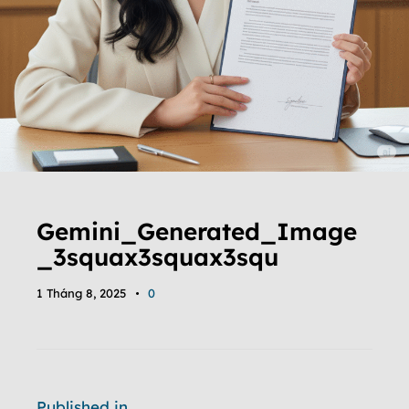
Gemini_Generated_Image
_3squax3squax3squ
1 Tháng 8, 2025
0
Published in