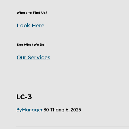
Where to Find Us?
Look Here
See What We Do!
Our Services
LC-3
By
Manager
30 Tháng 6, 2025