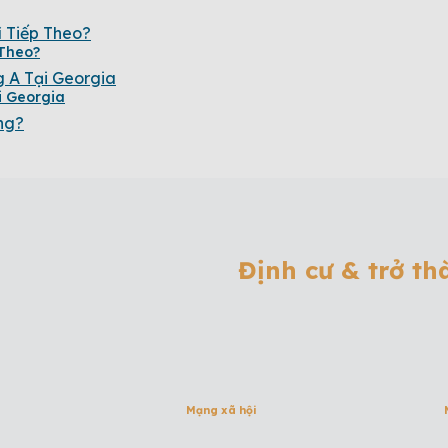
 Theo?
i Georgia
Định cư & trở t
Mạng xã hội