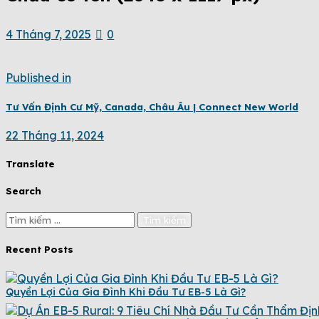
4 Tháng 7, 2025
0
Published in
Tư Vấn Định Cư Mỹ, Canada, Châu Âu | Connect New World
22 Tháng 11, 2024
Translate
Search
Recent Posts
Quyền Lợi Của Gia Đình Khi Đầu Tư EB-5 Là Gì?