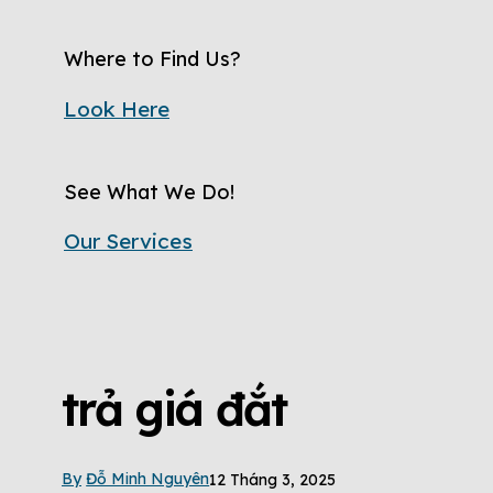
Where to Find Us?
Look Here
See What We Do!
Our Services
trả giá đắt
By
Đỗ Minh Nguyên
12 Tháng 3, 2025