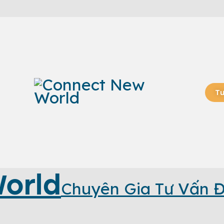
Tư
orld
Chuyên Gia Tư Vấn 