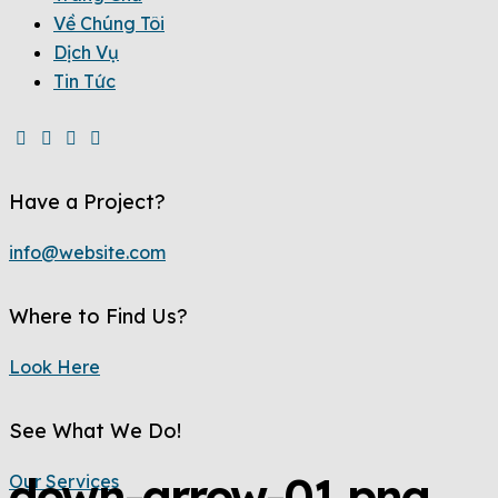
Về Chúng Tôi
Dịch Vụ
Tin Tức
Have a Project?
info@website.com
Where to Find Us?
Look Here
See What We Do!
down-arrow-01.png
Our Services