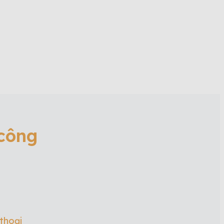
 công
 thoại