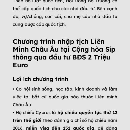
Theo bộ luật quốc tịch, Hội Đồng Bộ Trưởng có
thể cấp quốc tịch cho các nhà đầu tư. Bên cạnh
đó, vợ/chồng, con cái, cha mẹ của nhà đầu tư
cũng được cấp quốc tịch.
Chương trình nhập tịch Liên
Minh Châu Âu tại Cộng hòa Síp
thông qua đầu tư BĐS 2 Triệu
Euro
Lợi ích chương trình
• Cơ hội sinh sống, học tập, kinh doanh và làm
việc tại bất cứ quốc gia nào thuộc Liên minh
Châu Âu
• Hộ chiếu Cyprus là
hộ chiếu quyền lực thứ 12
trên thế giới
theo đánh giá chỉ số hộ chiếu năm
2016,
miễn visa đến 151 quốc gia
, dễ dàng