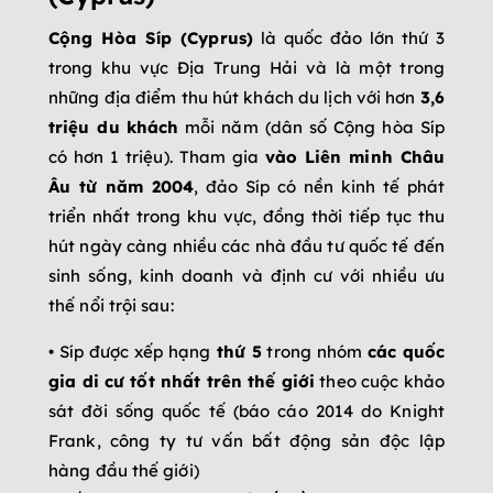
Cộng Hòa Síp (Cyprus)
là quốc đảo lớn thứ 3
trong khu vực Địa Trung Hải và là một trong
những địa điểm thu hút khách du lịch với hơn
3,6
triệu du
khách
mỗi năm (dân số Cộng hòa Síp
có hơn 1 triệu). Tham gia
vào Liên minh Châu
Âu từ năm 2004
, đảo Síp có nền kinh tế phát
triển nhất trong khu vực, đồng thời tiếp tục thu
hút ngày càng nhiều các nhà đầu tư quốc tế đến
sinh sống, kinh doanh và định cư với nhiều ưu
thế nổi trội sau:
• Síp được xếp hạng
thứ 5
trong nhóm
các quốc
gia di cư tốt nhất trên thế giới
theo cuộc khảo
sát đời sống quốc tế (báo cáo 2014 do Knight
Frank, công ty tư vấn bất động sản độc lập
hàng đầu thế giới)