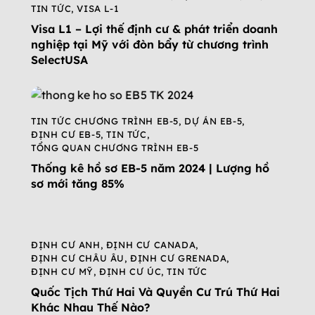
TIN TỨC
,
VISA L-1
Visa L1 – Lợi thế định cư & phát triển doanh
nghiệp tại Mỹ với đòn bẩy từ chương trình
SelectUSA
TIN TỨC CHƯƠNG TRÌNH EB-5
,
DỰ ÁN EB-5
,
ĐỊNH CƯ EB-5
,
TIN TỨC
,
TỔNG QUAN CHƯƠNG TRÌNH EB-5
Thống kê hồ sơ EB-5 năm 2024 | Lượng hồ
sơ mới tăng 85%
ĐỊNH CƯ ANH
,
ĐỊNH CƯ CANADA
,
ĐỊNH CƯ CHÂU ÂU
,
ĐỊNH CƯ GRENADA
,
ĐỊNH CƯ MỸ
,
ĐỊNH CƯ ÚC
,
TIN TỨC
Quốc Tịch Thứ Hai Và Quyền Cư Trú Thứ Hai
Khác Nhau Thế Nào?