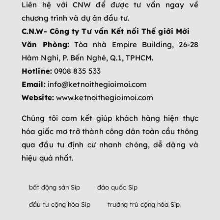
Liên hệ với CNW để được tư vấn ngay về
chương trình và dự án đầu tư.
C.N.W- Công ty Tư vấn Kết nối Thế giới Mới
Văn Phòng:
Tòa nhà Empire Building, 26-28
Hàm Nghi, P. Bến Nghé, Q.1, TPHCM.
Hotline:
‎0908 835 533
Email:
info@ketnoithegioimoi.com
Website:
www.ketnoithegioimoi.com
Chúng tôi cam kết giúp khách hàng hiện thực
hóa giấc mơ trở thành công dân toàn cầu thông
qua đầu tư định cư nhanh chóng, dễ dàng và
hiệu quả nhất.
bất động sản Síp
đảo quốc Síp
đầu tư cộng hòa Síp
trường trú cộng hòa Síp