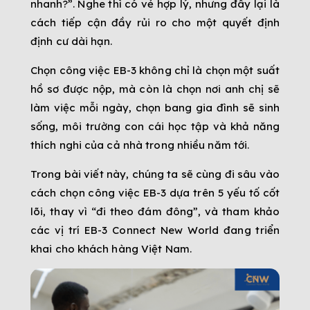
nhanh?”. Nghe thì có vẻ hợp lý, nhưng đây lại là
cách tiếp cận đầy rủi ro cho một quyết định
định cư dài hạn.
Chọn công việc EB-3 không chỉ là chọn một suất
hồ sơ được nộp, mà còn là chọn nơi anh chị sẽ
làm việc mỗi ngày, chọn bang gia đình sẽ sinh
sống, môi trường con cái học tập và khả năng
thích nghi của cả nhà trong nhiều năm tới.
Trong bài viết này, chúng ta sẽ cùng đi sâu vào
cách chọn công việc EB-3 dựa trên 5 yếu tố cốt
lõi, thay vì “đi theo đám đông”, và tham khảo
các vị trí EB-3 Connect New World đang triển
khai cho khách hàng Việt Nam.