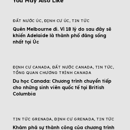
You May Also Like
ĐẤT NƯỚC ÚC
,
ĐỊNH CƯ ÚC
,
TIN TỨC
Quên Melbourne đi. Vì 18 lý do sau đây sẽ
khiến Adelaide là thành phố đáng sống
nhất tại Úc
ĐỊNH CƯ CANADA
,
ĐẤT NƯỚC CANADA
,
TIN TỨC
,
TỔNG QUAN CHƯƠNG TRÌNH CANADA
Du học Canada: Chương trình chuyển tiếp
cho những sinh viên quốc tế tại British
Columbia
TIN TỨC GRENADA
,
ĐỊNH CƯ GRENADA
,
TIN TỨC
Khám phá sự thành công của chương trình