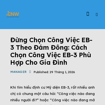
ĐỊNH CƯ EB-3
ĐỊNH CƯ MỸ
TIN TỨC
Đừng Chọn Công Việc EB-
3 Theo Đám Đông: Cách
Chọn Công Việc EB-3 Phù
Hợp Cho Gia Đình
MANAGER
Published:
29 Tháng 1, 2026
Khi tìm hiểu định cư Mỹ diện EB-3, rất nhiều anh
chị có chung một câu hỏi: “Công việc nào đang
nhiều người đi?” hoặc “Công việc nào đang mở