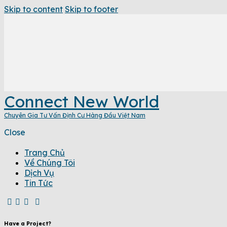
Skip to content
Skip to footer
Connect New World
Chuyên Gia Tư Vấn Định Cư Hàng Đầu Việt Nam
Close
Trang Chủ
Về Chúng Tôi
Dịch Vụ
Tin Tức
Have a Project?