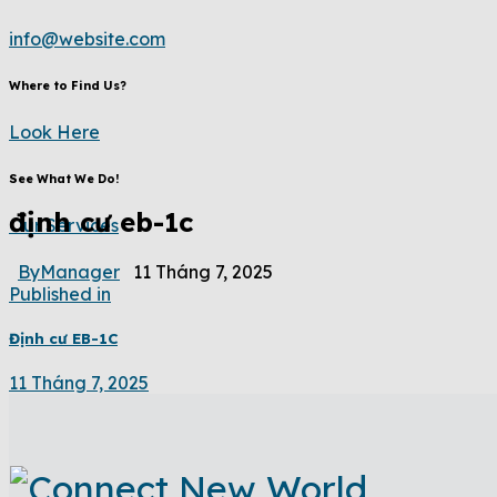
info@website.com
Where to Find Us?
Look Here
See What We Do!
định cư eb-1c
Our Services
By
Manager
11 Tháng 7, 2025
Published in
Định cư EB-1C
11 Tháng 7, 2025