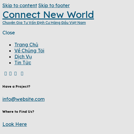
Skip to content
Skip to footer
Connect New World
Chuyên Gia Tư Vấn Định Cư Hàng Đầu Việt Nam
Close
Trang Chủ
Về Chúng Tôi
Dịch Vụ
Tin Tức
Have a Project?
info@website.com
Where to Find Us?
Look Here