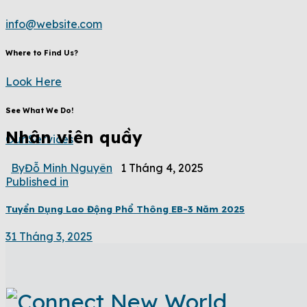
info@website.com
Where to Find Us?
Look Here
See What We Do!
Nhân viên quầy
Our Services
By
Đỗ Minh Nguyên
1 Tháng 4, 2025
Published in
Tuyển Dụng Lao Động Phổ Thông EB-3 Năm 2025
31 Tháng 3, 2025