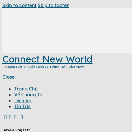
Skip to content
Skip to footer
Connect New World
Chuyên Gia Tư Vấn Định Cư Hàng Đầu Việt Nam
Close
Trang Chủ
Về Chúng Tôi
Dịch Vụ
Tin Tức
Have a Project?