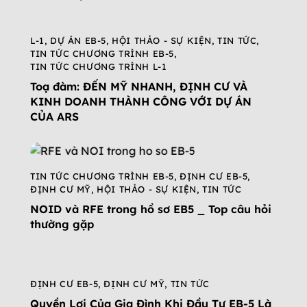
L-1
,
DỰ ÁN EB-5
,
HỘI THẢO - SỰ KIỆN
,
TIN TỨC
,
TIN TỨC CHƯƠNG TRÌNH EB-5
,
TIN TỨC CHƯƠNG TRÌNH L-1
Toạ đàm: ĐẾN MỸ NHANH, ĐỊNH CƯ VÀ
KINH DOANH THÀNH CÔNG VỚI DỰ ÁN
CỦA ARS
TIN TỨC CHƯƠNG TRÌNH EB-5
,
ĐỊNH CƯ EB-5
,
ĐỊNH CƯ MỸ
,
HỘI THẢO - SỰ KIỆN
,
TIN TỨC
NOID và RFE trong hồ sơ EB5 _ Top câu hỏi
thường gặp
ĐỊNH CƯ EB-5
,
ĐỊNH CƯ MỸ
,
TIN TỨC
Quyền Lợi Của Gia Đình Khi Đầu Tư EB-5 Là