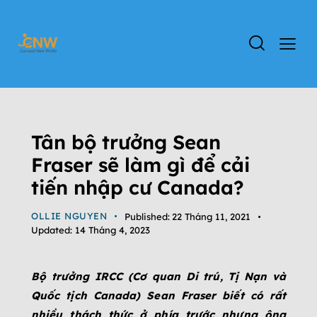
ĐỊNH CƯ CANADA
ĐẤT NƯỚC CANADA
TIN TỨC
TỔNG QUAN CHƯƠNG TRÌNH CANADA
Tân bộ trưởng Sean
Fraser sẽ làm gì để cải
tiến nhập cư Canada?
OLLIE NGUYEN
Published:
22 Tháng 11, 2021
Updated:
14 Tháng 4, 2023
Bộ trưởng IRCC (Cơ quan Di trú, Tị Nạn và
Quốc tịch Canada) Sean Fraser biết có rất
nhiều thách thức ở phía trước nhưng ông