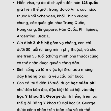
Miễn visa, tự do di chuyển đến hơn
128
quốc
gia
trên thế giới, trong đó có Anh, các nước
thuộc khối Schengen, khối Thịnh vượng
chung, các quốc gia như: Trung Quốc,
Hongkong, Singapore, Hàn Quốc, Phillipines,
Argentina, Brazil…
Gia đình
3 thế hệ
gồm vợ chồng, con cái
dưới 30 tuổi (chứng minh phụ thuộc), và cha
mẹ trên 55 tuổi (chứng minh phụ thuộc) cũng
có thể nhận được quyền công dân.
Sinh sống và làm việc tại Grenada nhưng
đây
không
phải là yêu cầu bắt buộc.
Con cái từ 5 đến 16 tuổi được
học
miễn phí
như dân bản địa, đặc biệt là cơ hội vào
đại
học Y khoa St. George
danh tiếng trên toàn
thế giới. Bằng Y khoa từ đại học St. George
được công nhận trên toàn cầu và có thể