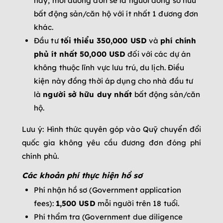
này, mỗi đương đơn sẽ là người đồng sở hữu
bất động sản/căn hộ với ít nhất 1 đương đơn
khác.
Đầu tư
tối thiểu 350,000 USD
và
phí chính
phủ ít nhất 50,000 USD
đối với các dự án
không thuộc lĩnh vực lưu trú, du lịch. Điều
kiện này đồng thời áp dụng cho nhà đầu tư
là
người sở hữu duy nhất
bất động sản/căn
hộ.
Lưu ý: Hình thức quyên góp vào Quỹ chuyển đổi
quốc gia không yêu cầu đương đơn đóng phí
chính phủ.
Các khoản phí thực hiện hồ sơ
Phí nhận hồ sơ (Government application
fees):
1,500 USD
mỗi người trên 18 tuổi.
Phí thẩm tra (Government due diligence