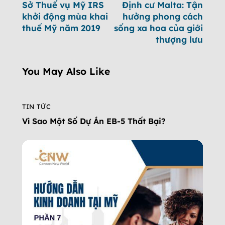
Sở Thuế vụ Mỹ IRS
Định cư Malta: Tận
khởi động mùa khai
hưởng phong cách
thuế Mỹ năm 2019
sống xa hoa của giới
thượng lưu
You May Also Like
TIN TỨC
Vì Sao Một Số Dự Án EB-5 Thất Bại?