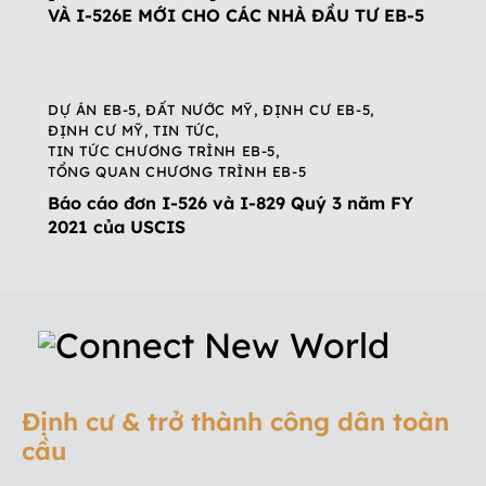
VÀ I-526E MỚI CHO CÁC NHÀ ĐẦU TƯ EB-5
DỰ ÁN EB-5
,
ĐẤT NƯỚC MỸ
,
ĐỊNH CƯ EB-5
,
ĐỊNH CƯ MỸ
,
TIN TỨC
,
TIN TỨC CHƯƠNG TRÌNH EB-5
,
TỔNG QUAN CHƯƠNG TRÌNH EB-5
Báo cáo đơn I-526 và I-829 Quý 3 năm FY
2021 của USCIS
Định cư & trở thành công dân toàn
cầu