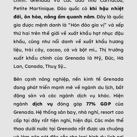
chính: Grenada và các đảo nhỏ Carriacou,
Petite Martinique. Đảo quốc có
khí hậu nhiệt
đới, ôn hòa, nắng
ấm quanh năm
. Đây là quốc
gia được mệnh danh là “Hòn đảo gia vị” và xếp
thứ hai trên thế giới về xuất khẩu hạt nhục đậu
khấu, cũng như nổi danh về xuất khẩu hương
liệu, trái cây, cacao, cá và bột mì… Thị trường
xuất khẩu chính của Grenada là Mỹ, Đức, Hà
Lan, Canada, Thuỵ Sỹ…
Bên cạnh nông nghiệp, nền kinh tế Grenada
đang phát triển mạnh mẽ về ngành du lịch, bất
động sản và các ngành dịch vụ khác. Hiện
ngành
dịch vụ
đóng góp
77% GDP
của
Grenada. Hệ thống sân bay, nhà nghỉ, resort cao
cấp tại đây rất tiện nghi, hiện đại. Các môn thể
thao dưới nước tại Grenada rất được ưa chuộng
và làm nên nét đặc sắc cho loại hình du lịch nơi