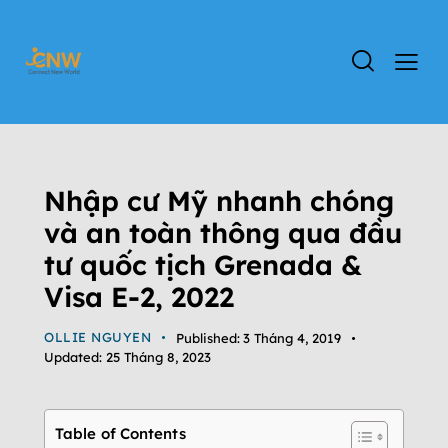
ĐỊNH CƯ GRENADA
ĐỊNH CƯ MỸ
TIN TỨC
TIN TỨC GRENADA
VISA E-2
Nhập cư Mỹ nhanh chóng
và an toàn thông qua đầu
tư quốc tịch Grenada &
Visa E-2, 2022
OLLIE NGUYEN
Published:
3 Tháng 4, 2019
Updated:
25 Tháng 8, 2023
Table of Contents