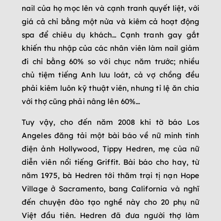
nail của họ mọc lên và cạnh tranh quyết liệt, với
giá cả chỉ bằng một nửa và kiêm cả hoạt động
spa để chiêu dụ khách… Cạnh tranh gay gắt
khiến thu nhập của các nhân viên làm nail giảm
đi chỉ bằng 60% so với chục năm trước; nhiều
chủ tiệm tiếng Anh lưu loát, cả vợ chồng đều
phải kiêm luôn kỹ thuật viên, nhưng tỉ lệ ăn chia
với thợ cũng phải nâng lên 60%…
Tuy vậy, cho đến năm 2008 khi tờ báo Los
Angeles đăng tải một bài báo về nữ minh tinh
điện ảnh Hollywood, Tippy Hedren, mẹ của nữ
diễn viên nổi tiếng Griffit. Bài báo cho hay, từ
năm 1975, bà Hedren tới thăm trại tị nạn Hope
Village ở Sacramento, bang California và nghĩ
đến chuyện đào tạo nghề này cho 20 phụ nữ
Việt đầu tiên. Hedren đã đưa người thợ làm