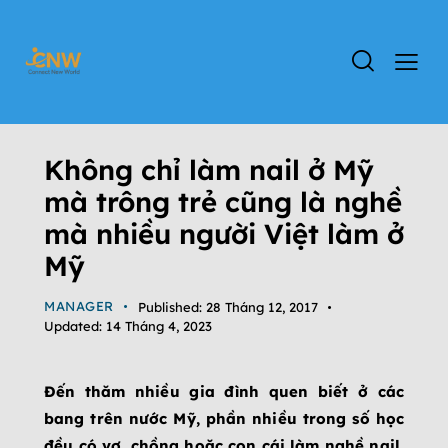
ĐẤT NƯỚC MỸ
TIN TỨC
Không chỉ làm nail ở Mỹ
mà trông trẻ cũng là nghề
mà nhiều người Việt làm ở
Mỹ
MANAGER
Published:
28 Tháng 12, 2017
Updated:
14 Tháng 4, 2023
Đến thăm nhiều gia đình quen biết ở các
bang trên nước Mỹ, phần nhiều trong số học
đều có vợ, chồng hoặc con cái làm nghề nail,