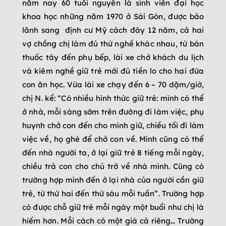
năm nay 60 tuổi nguyên là sinh viên đại học
khoa học những năm 1970 ở Sài Gòn, được bảo
lãnh sang định cư Mỹ cách đây 12 năm, cả hai
vợ chồng chị làm đủ thứ nghề khác nhau, từ bán
thuốc tây đến phụ bếp, lái xe chở khách du lịch
và kiêm nghề giữ trẻ mới đủ tiền lo cho hai đứa
con ăn học. Vừa lái xe chạy đến 6 – 70 dặm/giờ,
chị N. kể: “Có nhiều hình thức giữ trẻ: mình có thể
ở nhà, mỗi sáng sớm trên đường đi làm việc, phụ
huynh chở con đến cho mình giữ, chiều tối đi làm
việc về, họ ghé để chở con về. Mình cũng có thể
đến nhà người ta, ở lại giữ trẻ 8 tiếng mỗi ngày,
chiều trả con cho chủ trở về nhà mình. Cũng có
trường hợp mình đến ở lại nhà của người cần giữ
trẻ, từ thứ hai đến thứ sáu mỗi tuần”. Trường hợp
có được chỗ giữ trẻ mỗi ngày một buổi như chị là
hiếm hơn. Mỗi cách có một giá cả riêng… Trường