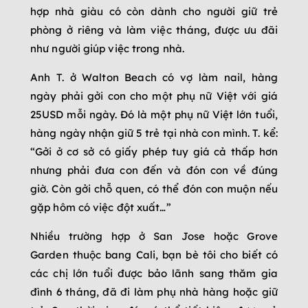
hợp nhà giàu có còn dành cho người giữ trẻ
phòng ở riêng và làm việc tháng, được ưu đãi
như người giúp việc trong nhà.
Anh T. ở Walton Beach có vợ làm nail, hàng
ngày phải gởi con cho một phụ nữ Việt với giá
25USD mỗi ngày. Đó là một phụ nữ Việt lớn tuổi,
hàng ngày nhận giữ 5 trẻ tại nhà con mình. T. kể:
“Gởi ở cơ sở có giấy phép tuy giá cả thấp hơn
nhưng phải đưa con đến và đón con về đúng
giờ. Còn gởi chỗ quen, có thể đón con muộn nếu
gặp hôm có việc đột xuất…”
Nhiều trường hợp ở San Jose hoặc Grove
Garden thuộc bang Cali, bạn bè tôi cho biết có
các chị lớn tuổi được bảo lãnh sang thăm gia
đình 6 tháng, đã đi làm phụ nhà hàng hoặc giữ