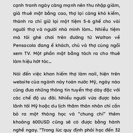
cạnh tranh ngày càng mạnh nên thu nhập giảm,
giá thuê mặt bằng cao, thợ lại càng khó kiếm,
thành ra chỉ giữ lại một tiệm 5-6 ghế cho vài
người thợ và người nhà mình làm… Nhiều tiệm
mà tôi ghé chơi trên đường từ Walton về
Pensacola đang ế khách, chủ và thợ cùng ngồi
xem TV. Một phần mặt bằng tách ra cho thuê
làm hiệu hớt tóc…
Nói đến việc khan hiếm thợ làm nail, hiện trên
website của ngành này toàn nước Mỹ, ngày nào
cũng đưa những thông tin tuyển thợ dày đặc với
các chế độ ưu đãi. Nhiều người vừa được bảo
lãnh tới Mỹ hoặc du lịch thăm thân nhân chỉ cần
bỏ ra một tháng học và “chung chi” thêm
khoảng 600USD cũng sẽ có được bằng hành
nghề ngay. “Trong lúc quy định phải học đến 32