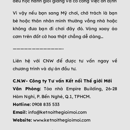
đều học hành giỏi giang và có công việc ổn định
Vì vậy nếu bạn sang Mỹ chơi, chớ trách là bạn
bè hoặc thân nhân mình thường vắng nhà hoặc
không đưa bạn đi chơi đây đó. Vòng xoay áo
cơm trên đất cờ hoa thật chẳng dễ dàng…
—————————————-
Liên hệ với CNW để được tư vấn ngay về
chương trình và dự án đầu tư.
C.N.W- Công ty Tư vấn Kết nối Thế giới Mới
Văn Phòng:
Tòa nhà Empire Building, 26-28
Hàm Nghi, P. Bến Nghé, Q.1, TPHCM.
Hotline:
‎0908 835 533
Email:
info@ketnoithegioimoi.com
Website:
www.ketnoithegioimoi.com