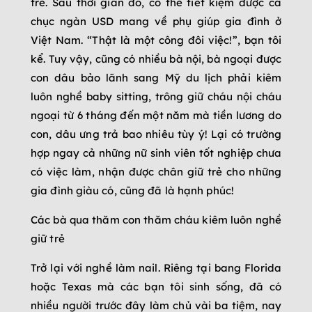
trẻ. Sau thời gian đó, có thể tiết kiệm được cả
chục ngàn USD mang về phụ giúp gia đình ở
Việt Nam. “Thật là một công đôi việc!”, bạn tôi
kể. Tuy vậy, cũng có nhiều bà nội, bà ngoại được
con dâu bảo lãnh sang Mỹ du lịch phải kiêm
luôn nghề baby sitting, trông giữ cháu nội cháu
ngoại từ 6 tháng đến một năm mà tiền lương do
con, dâu ưng trả bao nhiêu tùy ý! Lại có trường
hợp ngay cả những nữ sinh viên tốt nghiệp chưa
có việc làm, nhận được chân giữ trẻ cho những
gia đình giàu có, cũng đã là hạnh phúc!
Các bà qua thăm con thăm cháu kiêm luôn nghề
giữ trẻ
Trở lại với nghề làm nail. Riêng tại bang Florida
hoặc Texas mà các bạn tôi sinh sống, đã có
nhiều người trước đây làm chủ vài ba tiệm, nay