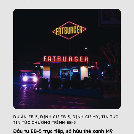
DỰ ÁN EB-5
,
ĐỊNH CƯ EB-5
,
ĐỊNH CƯ MỸ
,
TIN TỨC
,
TIN TỨC CHƯƠNG TRÌNH EB-5
Đầu tư EB-5 trực tiếp, sở hữu thẻ xanh Mỹ