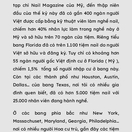
tạp chí Nail Magazine của Mỹ, đến thập niên
đầu của thế kỷ này đã có gần 400 ngàn người
Việt được cấp bằng kỹ thuật viên làm nghề nail,
chiếm hơn 40% nhân lực làm trong nghề này ở
Mỹ và sở hữu trên 70 ngàn cửa tiệm. Riêng tiểu
bang Florida đã có trên 1.100 tiệm nail do người
Việt sở hữu và đăng ký. Tuy chỉ có khoảng hơn
55 ngàn người gốc Việt định cư ở Florida ( Mỹ ),
chiếm 1,5% tổng số người nhập cư ở bang này.
Còn tại các thành phố như Houston, Austin,
Dallas… của bang Texas, nơi tôi có nhiều gia
đình quen biết, đã có hơn 5.000 tiệm nail với
25.000 nhân viên đang hành nghề.
Ở các bang phía bắc như New York,
Massachuset, Maryland, Geargia, Philadelphia…
nơi có nhiều người Hoa cư trú, gần đây các tiệm