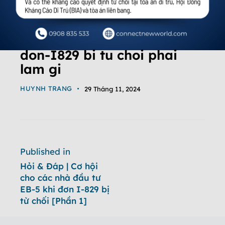
don-I829 bi tu choi phai
lam gi
HUYNH TRANG
29 Tháng 11, 2024
Published in
Hỏi & Đáp | Cơ hội
cho các nhà đầu tư
EB-5 khi đơn I-829 bị
từ chối [Phần 1]