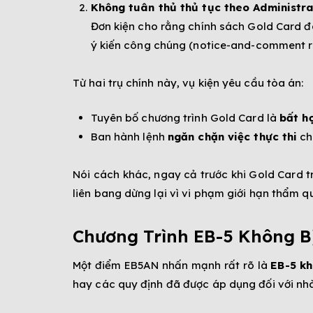
Không tuân thủ thủ tục theo Administra
Đơn kiện cho rằng chính sách Gold Card đã
ý kiến công chúng (notice-and-comment rul
Từ hai trụ chính này, vụ kiện yêu cầu tòa án:
Tuyên bố chương trình Gold Card là
bất h
Ban hành lệnh
ngăn chặn việc thực thi
ch
Nói cách khác, ngay cả trước khi Gold Card trở
liên bang dừng lại vì vi phạm giới hạn thẩm q
Chương Trình EB-5 Không B
Một điểm EB5AN nhấn mạnh rất rõ là
EB-5 kh
hay các quy định đã được áp dụng đối với nhà