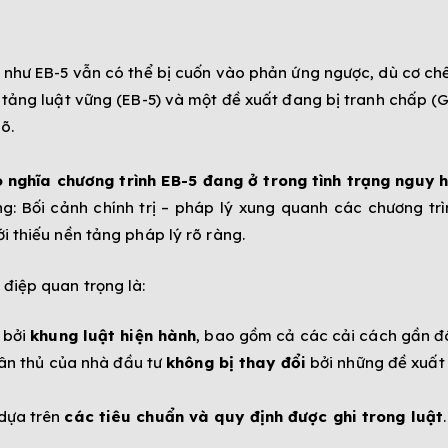
 như EB-5 vẫn có thể bị cuốn vào phản ứng ngược, dù cơ ch
 tảng luật vững (EB-5) và một đề xuất đang bị tranh chấp 
õ.
 nghĩa chương trình EB-5 đang ở trong tình trạng nguy 
g: Bối cảnh chính trị – pháp lý xung quanh các chương trì
i thiếu nền tảng pháp lý rõ ràng.
 điệp quan trọng là:
 bởi
khung luật hiện hành
, bao gồm cả các cải cách gần đ
tuân thủ của nhà đầu tư
không bị thay đổi
bởi những đề xuất 
 dựa trên
các tiêu chuẩn và quy định được ghi trong luật
.