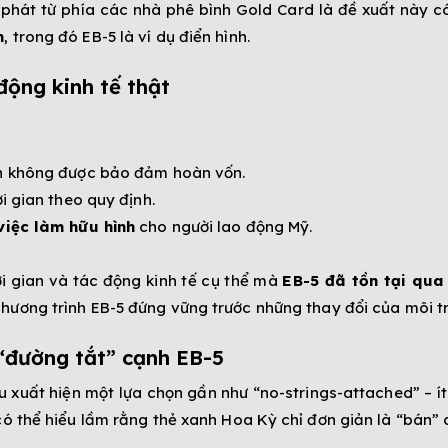
t phát từ phía các nhà phê bình Gold Card là đề xuất này 
n
, trong đó EB-5 là ví dụ điển hình.
động kinh tế thật
ốn không được bảo đảm hoàn vốn.
i gian theo quy định.
việc làm hữu hình
cho người lao động Mỹ.
ời gian và tác động kinh tế cụ thể mà
EB-5 đã tồn tại qua 
 chương trình EB-5 đứng vững trước những thay đổi của môi t
 “đường tắt” cạnh EB-5
ếu xuất hiện một lựa chọn gần như “no-strings-attached” –
ó thể hiểu lầm rằng thẻ xanh Hoa Kỳ chỉ đơn giản là “bán” c