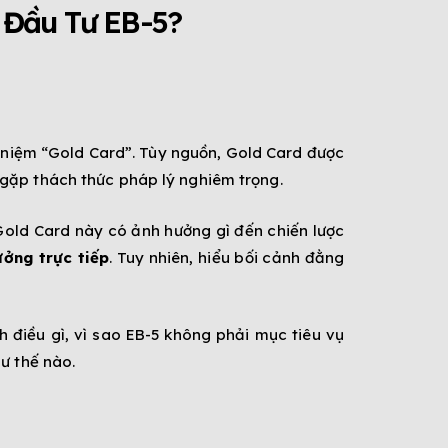
à Đầu Tư EB-5?
ái niệm “Gold Card”. Tùy nguồn, Gold Card được
 gặp thách thức pháp lý nghiêm trọng.
t Gold Card này có ảnh hưởng gì đến chiến lược
ởng trực tiếp
. Tuy nhiên, hiểu bối cảnh đằng
nh điều gì, vì sao EB-5 không phải mục tiêu vụ
ư thế nào.