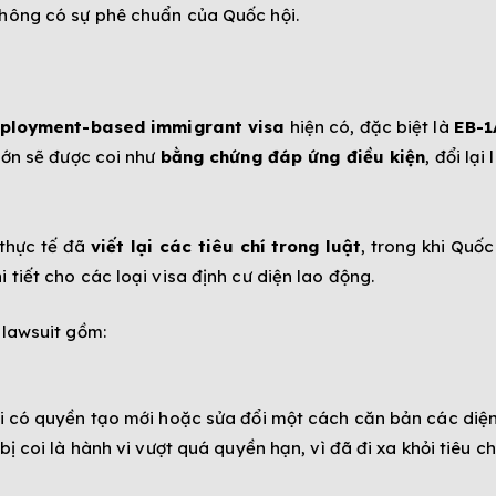
không có sự phê chuẩn của Quốc hội.
ployment-based immigrant visa
hiện có, đặc biệt là
EB-1
lớn sẽ được coi như
bằng chứng đáp ứng điều kiện
, đổi lại
thực tế đã
viết lại các tiêu chí trong luật
, trong khi Quốc
 tiết cho các loại visa định cư diện lao động.
 lawsuit gồm:
 có quyền tạo mới hoặc sửa đổi một cách căn bản các diện v
ị coi là hành vi vượt quá quyền hạn, vì đã đi xa khỏi tiêu 