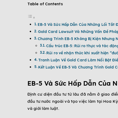
Table of Contents
EB-5 Và Sức Hấp Dẫn Của Những Lối Tắt 
Gold Card Lawsuit Và Những Vấn Đề Pháp
Chương Trình EB-5 Không Bị Kiện Nhưng 
Cấu trúc EB-5: Rủi ro thực và tác động
Rủi ro về nhận thức khi xuất hiện “đư
Tranh Luận Về Gold Card Làm Nổi Bật Đ
Kết Luận Về EB-5 Và Chương Trình Gold C
EB-5 Và Sức Hấp Dẫn Của N
Định cư diện đầu tư từ lâu đã nằm ở giao điểm
đầu tư nước ngoài và tạo việc làm tại Hoa Kỳ
và giới làm luật.