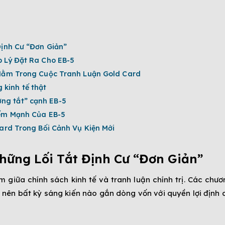
Định Cư “Đơn Giản”
 Lý Đặt Ra Cho EB-5
Nằm Trong Cuộc Tranh Luận Gold Card
 kinh tế thật
ờng tắt” cạnh EB-5
iểm Mạnh Của EB-5
ard Trong Bối Cảnh Vụ Kiện Mới
hững Lối Tắt Định Cư “Đơn Giản”
 giữa chính sách kinh tế và tranh luận chính trị. Các chươ
 nên bất kỳ sáng kiến nào gắn dòng vốn với quyền lợi định 