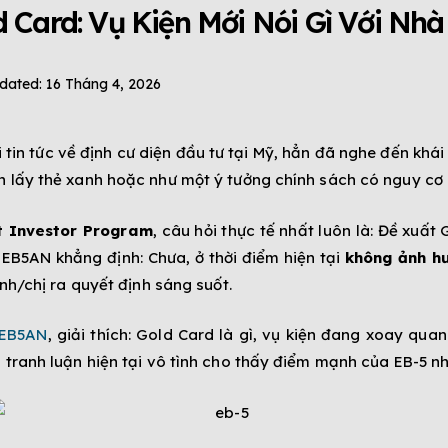
 Card: Vụ Kiện Mới Nói Gì Với Nh
dated:
16 Tháng 4, 2026
 tin tức về định cư diện đầu tư tại Mỹ, hẳn đã nghe đến kh
n lấy thẻ xanh hoặc như một ý tưởng chính sách có nguy cơ
t Investor Program
, câu hỏi thực tế nhất luôn là: Đề xuấ
 EB5AN khẳng định: Chưa, ở thời điểm hiện tại
không ảnh hư
nh/chị ra quyết định sáng suốt.
 EB5AN
, giải thích: Gold Card là gì, vụ kiện đang xoay qua
 tranh luận hiện tại vô tình cho thấy điểm mạnh của EB-5 nh