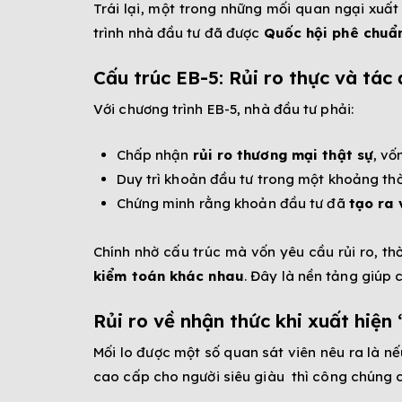
Trái lại, một trong những mối quan ngại xuấ
trình nhà đầu tư đã được
Quốc hội phê chuẩ
Cấu trúc EB-5: Rủi ro thực và tác 
Với chương trình EB-5, nhà đầu tư phải:
Chấp nhận
rủi ro thương mại thật sự
, v
Duy trì khoản đầu tư trong một khoảng thờ
Chứng minh rằng khoản đầu tư đã
tạo ra 
Chính nhờ cấu trúc mà vốn yêu cầu rủi ro, th
kiểm toán khác nhau
. Đây là nền tảng giúp
Rủi ro về nhận thức khi xuất hiện
Mối lo được một số quan sát viên nêu ra là n
cao cấp cho người siêu giàu thì công chúng c