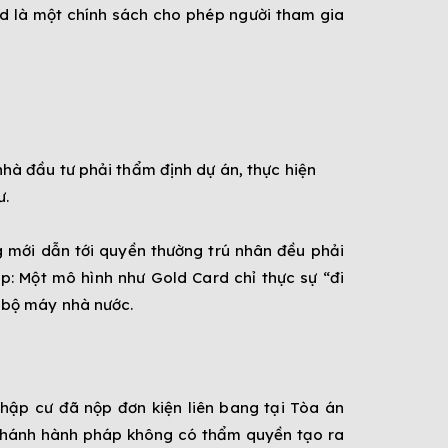
d là một chính sách cho phép người tham gia
 nhà đầu tư phải thẩm định dự án, thực hiện
ư.
 mới dẫn tới quyền thường trú nhân đều phải
p: Một mô hình như Gold Card chỉ thực sự “đi
 bộ máy nhà nước.
hập cư đã nộp đơn kiện liên bang tại Tòa án
g nhánh hành pháp không có thẩm quyền tạo ra