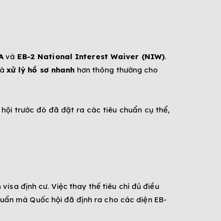
A
và
EB-2 National Interest Waiver (NIW)
.
 là
xử lý hồ sơ nhanh
hơn thông thường cho
 hội trước đó đã đặt ra các tiêu chuẩn cụ thể,
isa định cư. Việc thay thế tiêu chí đủ điều
chuẩn mà Quốc hội đã định ra cho các diện EB-