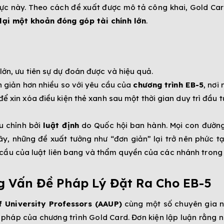
ực này. Theo cách đề xuất được mô tả công khai, Gold Car
 lại một khoản đóng góp tài chính lớn
.
lớn, ưu tiên sự dự đoán được và hiệu quả.
ơn giản hơn nhiều so với yêu cầu của
chương trình EB-5
, nơi
ể xin xóa điều kiện thẻ xanh sau một thời gian duy trì đầu t
ều chỉnh bởi
luật định
do Quốc hội ban hành. Mọi con đường
ây, những đề xuất tưởng như “đơn giản” lại trở nên phức tạ
cầu của luật liên bang và thẩm quyền của các nhánh trong
g Vấn Đề Pháp Lý Đặt Ra Cho EB-5
 University Professors (AAUP)
cùng một số chuyên gia n
p pháp của chương trình Gold Card. Đơn kiện lập luận rằn