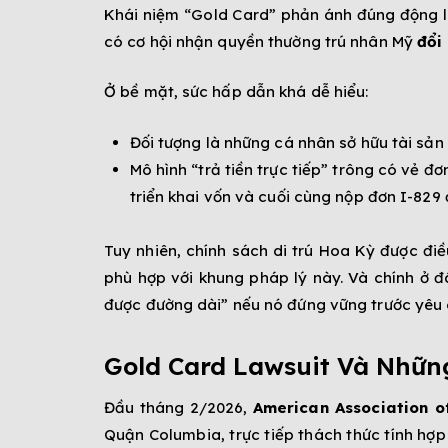
Khái niệm “Gold Card” phản ánh đúng động l
có cơ hội nhận quyền thường trú nhân Mỹ
đổi
Ở bề mặt, sức hấp dẫn khá dễ hiểu:
Đối tượng là những cá nhân sở hữu tài sản 
Mô hình “trả tiền trực tiếp” trông có vẻ đ
triển khai vốn và cuối cùng nộp đơn I-829 đ
Tuy nhiên, chính sách di trú Hoa Kỳ được đi
phù hợp với khung pháp lý này. Và chính ở đ
được đường dài” nếu nó đứng vững trước yêu 
Gold Card Lawsuit Và Nhữn
Đầu tháng 2/2026,
American Association of
Quận Columbia, trực tiếp thách thức tính hợ