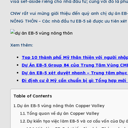
visa set-aside riêng cho nhà đầu tư; cùng với đó là phư
CNW rất vui mừng giới thiệu đến quý anh chị dự án EB
NÔNG THÔN – Các nhà đầu tư EB-5 sẽ được ưu tiên xét d
Xem thêm:
Top 10 thành phố Mỹ thân thiện với người nhậ
Dự Án EB-5 Group 84 của Trung Tâm Vùng CMB
Dự án EB-5 xét duyệt nhanh – Trung tâm phục 
Đi định cư ở Mỹ cần chuẩn bị gì: Tổng hợp mới
Table of Contents
Dự án EB-5 vùng nông thôn Copper Valley
Tổng quan về dự án Copper Valley
Dự kiến tạo việc làm EB-5 và cơ cấu vốn của Dự 