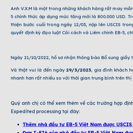
Anh V.X.M là một trong những khách hàng rất may mắn v
5 chính thức áp dụng mức tăng mới là 800.000 USD. Tr
thiện bước cuối trong ngày 12/03, nộp lên USCIS tron
quyết định ký đạo luật Cải cách và Liêm chính EB-5, c
Ngày 21/10/2022, hồ sơ nhận thông báo Bổ sung giấy t
Và thật vui là đến ngày
29/3/2023
, gia đình khách 
nhanh hơn rất nhiều so với thời gian trung bình trên th
Quý anh chị có thể xem thêm về các trường hợp địn
Expedited processing tại đây:
Thêm nhà đầu tư EB-5 Việt Nam được USCIS 
Đơn I-526 của nhà đầu tư EB-5 Việt Nam đư