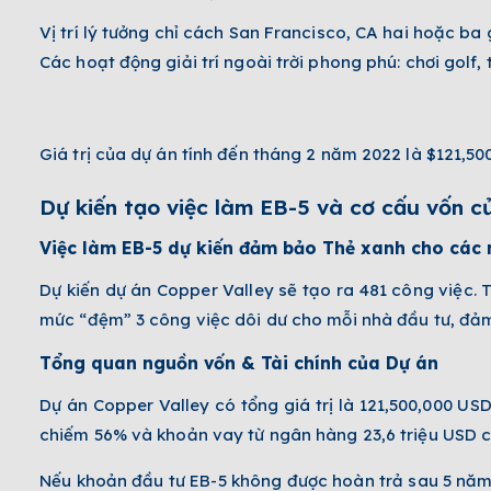
Vị trí lý tưởng chỉ cách San Francisco, CA hai hoặc ba 
Các hoạt động giải trí ngoài trời phong phú: chơi golf,
Giá trị của dự án tính đến tháng 2 năm 2022 là $121,50
Dự kiến tạo việc làm EB-5 và cơ cấu vốn c
Việc làm EB-5 dự kiến đảm bảo Thẻ xanh cho các 
Dự kiến dự án Copper Valley sẽ tạo ra 481 công việc. T
mức “đệm” 3 công việc dôi dư cho mỗi nhà đầu tư, đả
Tổng quan nguồn vốn & Tài chính của Dự án
Dự án Copper Valley có tổng giá trị là 121,500,000 USD
chiếm 56% và khoản vay từ ngân hàng 23,6 triệu USD 
Nếu khoản đầu tư EB-5 không được hoàn trả sau 5 năm.