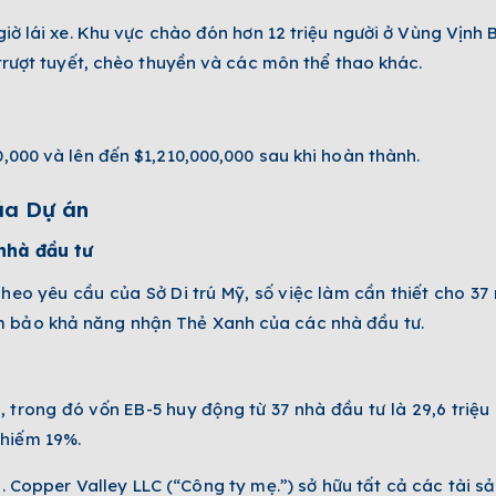
giờ lái xe. Khu vực chào đón hơn 12 triệu người ở Vùng Vịnh B
 trượt tuyết, chèo thuyền và các môn thể thao khác.
0,000 và lên đến $1,210,000,000 sau khi hoàn thành.
ủa Dự án
nhà đầu tư
heo yêu cầu của Sở Di trú Mỹ, số việc làm cần thiết cho 37
m bảo khả năng nhận Thẻ Xanh của các nhà đầu tư.
, trong đó vốn EB-5 huy động từ 37 nhà đầu tư là 29,6 triệu
chiếm 19%.
 Copper Valley LLC (“Công ty mẹ.”) sở hữu tất cả các tài