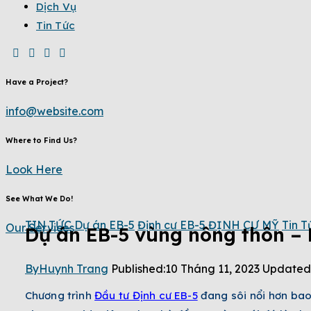
Dịch Vụ
Tin Tức
Have a Project?
info@website.com
Where to Find Us?
Look Here
See What We Do!
TIN TỨC
Dự án EB-5
Định cư EB-5
ĐỊNH CƯ MỸ
Tin T
Our Services
Dự án EB-5 vùng nông thôn – 
By
Huynh Trang
Published:
10 Tháng 11, 2023
Updated
Chương trình
Đầu tư Định cư EB-5
đang sôi nổi hơn bao