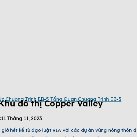
ức Chương Trình EB-5
Tổng Quan Chương Trình EB-5
Khu đô thị Copper Valley
:
11 Tháng 11, 2023
 giờ hết kể từ đạo luật RIA với các dự án vùng nông thôn 