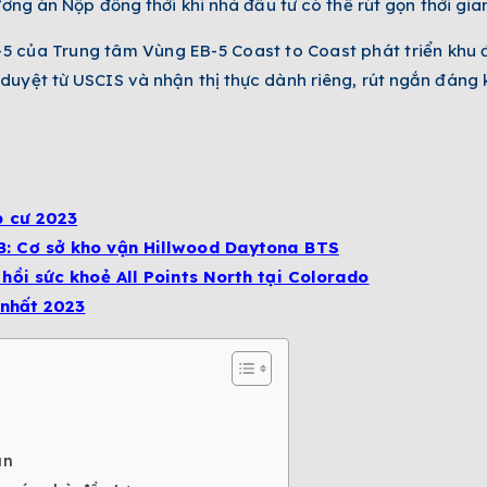
ơng án Nộp đồng thời khi nhà đầu tư có thể rút gọn thời gian
-5 của Trung tâm Vùng EB-5 Coast to Coast phát triển khu 
uyệt từ USCIS và nhận thị thực dành riêng, rút ngắn đáng k
p cư 2023
: Cơ sở kho vận Hillwood Daytona BTS
hồi sức khoẻ All Points North tại Colorado
 nhất 2023
án