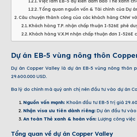
Việc làm EB-5 dự kiến đảm bảo Thẻ xanh ch
Tổng quan nguồn vốn & Tài chính của Dự á
Câu chuyện thành công của các khách hàng CNW với
Khách hàng T.P. nhận chấp thuận I-526E phê du
Khách hàng V.X.M nhận chấp thuận đơn I-526E ch
Dự án EB-5 vùng nông thôn Copper
Dự án Copper Valley là dự án EB-5 vùng nông thôn ph
29.600.000 USD.
Ba lý do chính mà quý anh chị nên đầu tư vào dự án C
Nguồn vốn mạnh:
Khoản đầu tư EB-5 trị giá 29.60
Nhận visa ưu tiên dành riêng:
Dự án đầu tư vào 
An toàn Thẻ xanh & hoàn vốn:
Lượng công việc 
Tổng quan về dự án Copper Valley