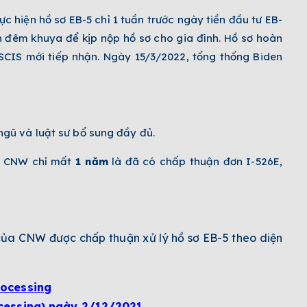
 hiện hồ sơ EB-5 chỉ 1 tuần trước ngày tiền đầu tư EB-
n đêm khuya để kịp nộp hồ sơ cho gia đình. Hồ sơ hoàn
USCIS mới tiếp nhận. Ngày 15/3/2022, tổng thống Biden
ngũ và luật sư bổ sung đầy đủ.
a CNW chỉ mất
1 năm
là đã có chấp thuận đơn I-526E,
của CNW được chấp thuận xử lý hồ sơ EB-5 theo diện
rocessing
ocessing) ngày 2/12/2021