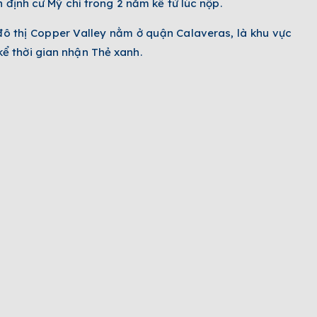
 định cư Mỹ chỉ trong 2 năm kể từ lúc nộp.
đô thị Copper Valley nằm ở quận Calaveras, là khu vực
ể thời gian nhận Thẻ xanh.