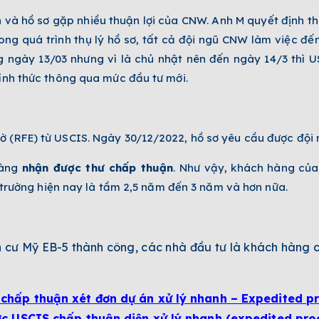
à hồ sơ gặp nhiều thuận lợi của CNW. Anh M quyết định thực
ong quá trình thụ lý hồ sơ, tất cả đội ngũ CNW làm việc đế
g ngày 13/03 nhưng vì là chủ nhật nên đến ngày 14/3 thì 
hính thức thông qua mức đầu tư mới.
ờ (RFE) từ USCIS. Ngày 30/12/2022, hồ sơ yêu cầu được đội 
hàng
nhận được thư chấp thuận
. Như vậy, khách hàng củ
ị trường hiện nay là tầm 2,5 năm đến 3 năm và hơn nữa.
h cư Mỹ EB-5 thành công, các nhà đầu tư là khách hàng 
chấp thuận xét đơn dự án xử lý nhanh – Expedited p
ợc USCIS chấp thuận diện xử lý nhanh (expedited pr