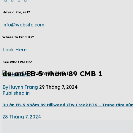
Have a Project?
info@website.com
Where to Find Us?
Look Here
See What We Do!
du an EB-5 nhom 89 CMB 1
Our Services
By
Huynh Trang
29 Tháng 7, 2024
Published in
Dự án EB-5 Nhóm 89 Hillwood City Creek BTS – Trung tâm Vù
28 Tháng 7, 2024