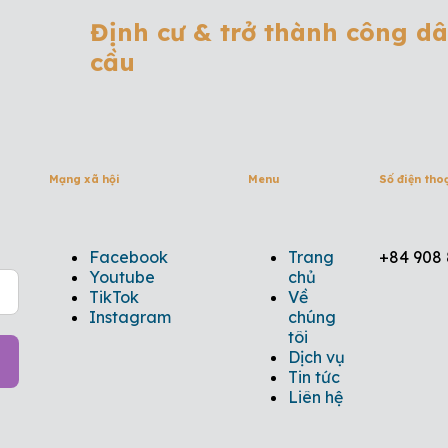
Định cư & trở thành công d
cầu
Mạng xã hội
Menu
Số điện tho
Facebook
Trang
+84 908 
Youtube
chủ
TikTok
Về
Instagram
chúng
tôi
Dịch vụ
Tin tức
Liên hệ