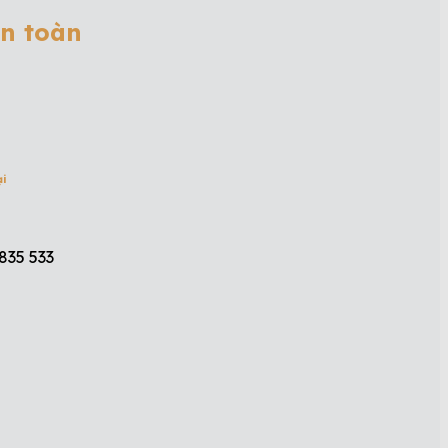
ân toàn
ại
835 533