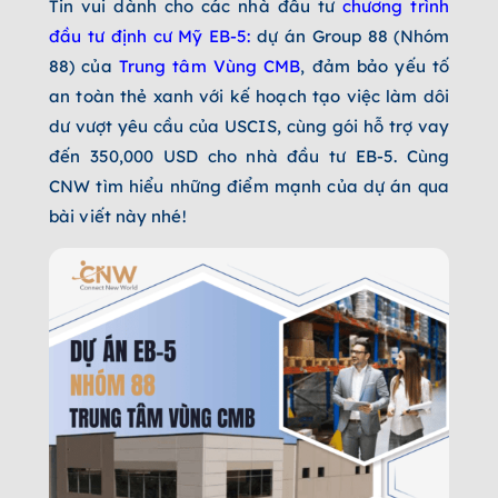
Tin vui dành cho các nhà đầu tư
chương trình
đầu tư định cư Mỹ EB-5:
dự án Group 88 (Nhóm
88) của
Trung tâm Vùng CMB
, đảm bảo yếu tố
an toàn thẻ xanh với kế hoạch tạo việc làm dôi
dư vượt yêu cầu của USCIS, cùng gói hỗ trợ vay
đến 350,000 USD cho nhà đầu tư EB-5. Cùng
CNW tìm hiểu những điểm mạnh của dự án qua
bài viết này nhé!