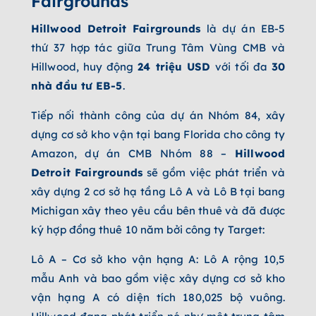
Fairgrounds
Hillwood Detroit Fairgrounds
là dự án EB-5
thứ 37 hợp tác giữa Trung Tâm Vùng CMB và
Hillwood, huy động
24
triệu USD
với tối đa
30
nhà đầu tư EB-5
.
Tiếp nối thành công của dự án Nhóm 84, xây
dựng cơ sở kho vận tại bang Florida cho công ty
Amazon, dự án CMB Nhóm 88 –
Hillwood
Detroit Fairgrounds
sẽ gồm việc phát triển và
xây dựng 2 cơ sở hạ tầng Lô A và Lô B tại bang
Michigan xây theo yêu cầu bên thuê và đã
được
ký hợp đồng thuê 10 năm bởi công ty Target:
Lô A – Cơ sở kho vận hạng A: Lô A rộng 10,5
mẫu Anh và bao gồm việc xây dựng cơ sở kho
vận hạng A có diện tích 180,025 bộ vuông.