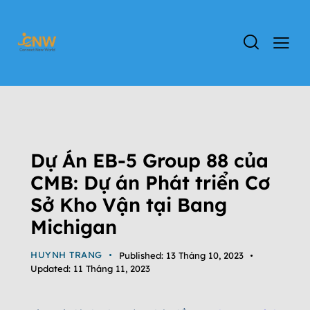
ĐỊNH CƯ MỸ
DỰ ÁN EB-5
ĐỊNH CƯ EB-5
TIN TỨC
TIN TỨC CHƯƠNG TRÌNH EB-5
TỔNG QUAN CHƯƠNG TRÌNH EB-5
Dự Án EB-5 Group 88 của
CMB: Dự án Phát triển Cơ
Sở Kho Vận tại Bang
Michigan
HUYNH TRANG
Published:
13 Tháng 10, 2023
Updated:
11 Tháng 11, 2023