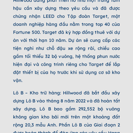
Hillwood đang phát triển nó như một trung tâm
hậu cần xây dựng theo yêu cầu và đã được
chứng nhận LEED cho Tập đoàn Target, một
doanh nghiệp hàng đầu nằm trong top 40 của
Fortune 500. Target đã ký hợp đồng thuê với dự
án với thời hạn 10 năm. Dự án sẽ cung cấp các
tiện nghi như chỗ đậu xe rộng rãi, chiều cao
gầm tối thiểu 32 bộ vuông, hệ thống phun nước
hiện đại và công trình riêng cho Target để lắp
đặt thiết bị của họ trước khi sử dụng cơ sở kho
vận.
Lô B – Kho trữ hàng: Hillwood đã bắt đầu xây
dựng Lô B vào tháng 8 năm 2022 và đã hoàn tất
xây dựng. Lô B bao gồm 292,552 bộ vuông
không gian kho bãi mới trên một khoảng đất
rộng 20,3 mẫu Anh. Phần Lô B của Giai đoạn 2
được hoàn thành để đáp ứng các yêu cầu Hạng