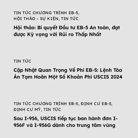
TIN TỨC CHƯƠNG TRÌNH EB-5
,
HỘI THẢO - SỰ KIỆN
,
TIN TỨC
Hội thảo: Bí quyết Đầu tư EB-5 An toàn, đạt
được Kỳ vọng với Rủi ro Thấp Nhất
TIN TỨC
Cập Nhật Quan Trọng Về Phí EB-5: Lệnh Tòa
Án Tạm Hoãn Một Số Khoản Phí USCIS 2024
TIN TỨC CHƯƠNG TRÌNH EB-5
,
ĐỊNH CƯ EB-5
,
ĐỊNH CƯ MỸ
,
TIN TỨC
Sau I-956, USCIS tiếp tục ban hành đơn I-
956F và I-956G dành cho trung tâm vùng