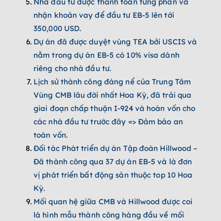
Nhà đầu tư được thanh toán từng phần và
nhận khoản vay để đầu tư EB-5 lên tới
350,000 USD.
Dự án đã được duyệt vùng TEA bởi USCIS và
nằm trong dự án EB-5 có 10% visa dành
riêng cho nhà đầu tư.
Lịch sử thành công đáng nể của Trung Tâm
Vùng CMB lâu đời nhất Hoa Kỳ, đã trải qua
giai đoạn chấp thuận I-924 và hoàn vốn cho
các nhà đầu tư trước đây => Đảm bảo an
toàn vốn.
Đối tác Phát triển dự án Tập đoàn Hillwood –
Đã thành công qua 37 dự án EB-5 và là đơn
vị phát triển bất động sản thuộc top 10 Hoa
Kỳ.
Mối quan hệ giữa CMB và Hillwood được coi
là hình mẫu thành công hàng đầu về mối