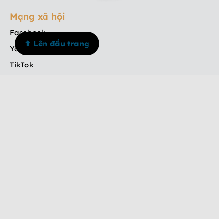
Mạng xã hội
Facebook
⬆ Lên đầu trang
Youtube
TikTok
Instagram
Menu
Trang chủ
Về chúng tôi
Dịch vụ
Tin tức
Liên hệ
Số điện thoại
+84 908 835 533