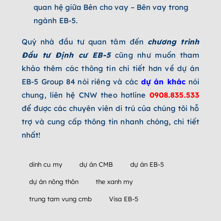
quan hệ giữa Bên cho vay – Bên vay trong
ngành EB-5.
Quý nhà đầu tư quan tâm đến
chương trình
Đầu tư Định cư EB-5
cũng như muốn tham
khảo thêm các thông tin chi tiết hơn về dự án
EB-5 Group 84 nói riêng và các
dự án khác
nói
chung, liên hệ CNW theo hotline
0908.835.533
để được các chuyên viên di trú của chúng tôi hỗ
trợ và cung cấp thông tin nhanh chóng, chi tiết
nhất!
dinh cu my
dự án CMB
dự án EB-5
dự án nông thôn
the xanh my
trung tam vung cmb
Visa EB-5