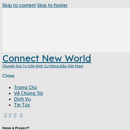
Skip to content
Skip to footer
Connect New World
Chuyên Gia Tư Vấn Định Cư Hàng Đầu Việt Nam
Close
Trang Chủ
Về Chúng Tôi
Dịch Vụ
Tin Tức
Have a Project?