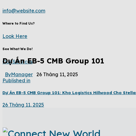
info@website.com
Where to Find Us?
Look Here
See What We Do!
Dự Án EB-5 CMB Group 101
Our Services
By
Manager
26 Tháng 11, 2025
Published in
Dự Án EB-5 CMB Group 101: Kho Logistics Hillwood Cho Stella
26 Tháng 11, 2025