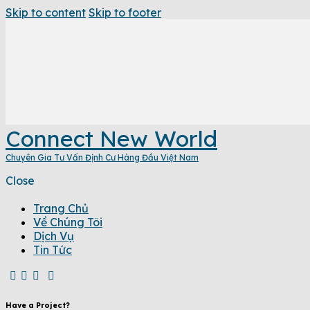
Skip to content
Skip to footer
Connect New World
Chuyên Gia Tư Vấn Định Cư Hàng Đầu Việt Nam
Close
Trang Chủ
Về Chúng Tôi
Dịch Vụ
Tin Tức
Have a Project?