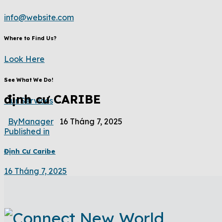
info@website.com
Where to Find Us?
Look Here
See What We Do!
định cư CARIBE
Our Services
By
Manager
16 Tháng 7, 2025
Published in
Định Cư Caribe
16 Tháng 7, 2025