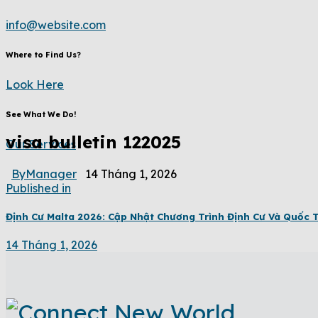
info@website.com
Where to Find Us?
Look Here
See What We Do!
visa bulletin 122025
Our Services
By
Manager
14 Tháng 1, 2026
Published in
Định Cư Malta 2026: Cập Nhật Chương Trình Định Cư Và Quốc T
14 Tháng 1, 2026