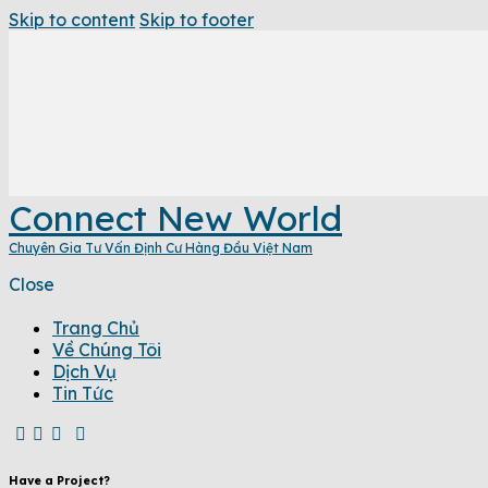
Skip to content
Skip to footer
Connect New World
Chuyên Gia Tư Vấn Định Cư Hàng Đầu Việt Nam
Close
Trang Chủ
Về Chúng Tôi
Dịch Vụ
Tin Tức
Have a Project?