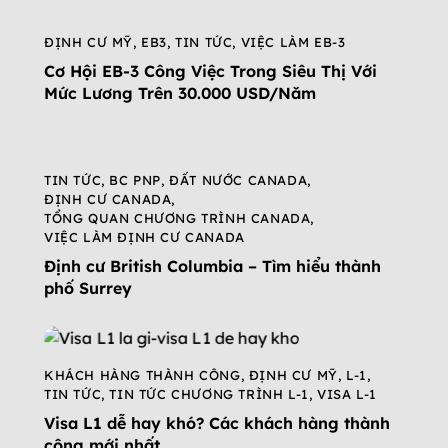
ĐỊNH CƯ MỸ
,
EB3
,
TIN TỨC
,
VIỆC LÀM EB-3
Cơ Hội EB-3 Công Việc Trong Siêu Thị Với
Mức Lương Trên 30.000 USD/Năm
TIN TỨC
,
BC PNP
,
ĐẤT NƯỚC CANADA
,
ĐỊNH CƯ CANADA
,
TỔNG QUAN CHƯƠNG TRÌNH CANADA
,
VIỆC LÀM ĐỊNH CƯ CANADA
Định cư British Columbia – Tìm hiểu thành
phố Surrey
KHÁCH HÀNG THÀNH CÔNG
,
ĐỊNH CƯ MỸ
,
L-1
,
TIN TỨC
,
TIN TỨC CHƯƠNG TRÌNH L-1
,
VISA L-1
Visa L1 dễ hay khó? Các khách hàng thành
công mới nhất