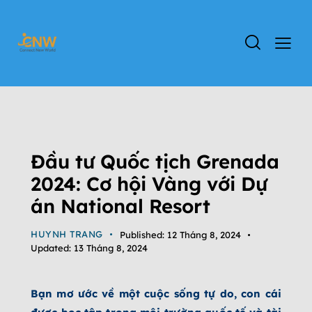
TIN TỨC
DỰ ÁN GRENADA
ĐỊNH CƯ GRENADA
HỘI THẢO - SỰ KIỆN
TIN TỨC GRENADA
Đầu tư Quốc tịch Grenada
2024: Cơ hội Vàng với Dự
án National Resort
HUYNH TRANG
Published:
12 Tháng 8, 2024
Updated:
13 Tháng 8, 2024
Bạn mơ ước về một cuộc sống tự do, con cái