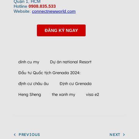
dinh cu my
Dự án national Resort
Đầu tư Quốc tịch Grenada 2024:
định cư châu âu
Định cư Grenada
Heng Sheng
the xanh my
visa e2
PREVIOUS
NEXT