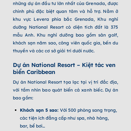
những dự án đầu tư lớn nhất của Grenada, được
chính phủ đặc biệt quan tâm và hỗ trợ. Nằm ở
khu vực Levera phía bắc Grenada, Khu nghỉ
dưỡng National Resort có diện tích đất là 375
mẫu Anh. Khu nghỉ dưỡng bao gồm sân golf,
khách sạn năm sao, công viên quốc gia, bến du
thuyền và các cơ sở giải trí dưới nước.
Dự án National Resort – Kiệt tác ven
biển Caribbean
Dự án National Resort tọa lạc tại vị trí đắc địa,
với tầm nhìn bao quát biển cả xanh biếc. Dự án
bao gồm:
Khách sạn 5 sao:
Với 500 phòng sang trọng,
các tiện ích đẳng cấp như spa, nhà hàng,
bar, bể bơi…