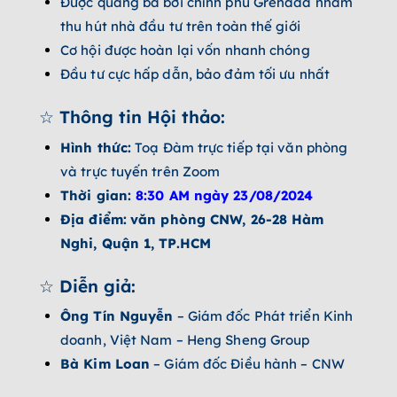
Được quảng bá bởi chính phủ Grenada nhằm
thu hút nhà đầu tư trên toàn thế giới
Cơ hội được hoàn lại vốn nhanh chóng
Đầu tư cực hấp dẫn, bảo đảm tối ưu nhất
☆ Thông tin Hội thảo:
Hình thức:
Toạ Đàm trực tiếp tại văn phòng
và trực tuyến trên Zoom
Thời gian:
8:30 AM ngày 23/08/2024
Địa điểm:
văn phòng CNW, 26-28 Hàm
Nghi, Quận 1, TP.HCM
☆ Diễn giả:
Ông Tín Nguyễn
– Giám đốc Phát triển Kinh
doanh, Việt Nam – Heng Sheng Group
Bà Kim Loan
– Giám đốc Điều hành – CNW