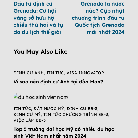
Đầu tư định cư
Grenada là nước
Grenada: Cơ hội
nào? Cập nhật
vàng sở hữu hộ
chương trình đầu tư
chiếu thứ hai và tự
Quốc tịch Grenada
do du lịch thế giới
mới nhất 2024
You May Also Like
ĐỊNH CƯ ANH
,
TIN TỨC
,
VISA INNOVATOR
Vì sao nên định cư Anh tại đảo Man?
TIN TỨC
,
ĐẤT NƯỚC MỸ
,
ĐỊNH CƯ EB-3
,
ĐỊNH CƯ MỸ
,
TIN TỨC CHƯƠNG TRÌNH EB-3
,
VIỆC LÀM EB-3
Top 5 trường đại học Mỹ có nhiều du học
sinh Việt Nam nhất năm 2024