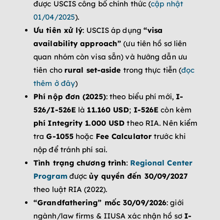
được USCIS công bố chính thức (
cập nhật
01/04/2025
).
Ưu tiên xử lý
: USCIS áp dụng
“visa
availability approach”
(ưu tiên hồ sơ liên
quan nhóm còn visa sẵn) và hướng dẫn ưu
tiên cho
rural set-aside
trong thực tiễn (
đọc
thêm ở đây
)
Phí nộp đơn (2025)
: theo biểu phí mới,
I-
526/I-526E
là
11.160 USD
;
I-526E
còn kèm
phí Integrity 1.000 USD
theo RIA. Nên kiểm
tra
G-1055
hoặc
Fee Calculator
trước khi
nộp để tránh phí sai.
Tình trạng chương trình
:
Regional Center
Program
được
ủy quyền đến 30/09/2027
theo luật RIA (2022).
“Grandfathering” mốc 30/09/2026
: giới
ngành/law firms & IIUSA xác nhận hồ sơ
I-