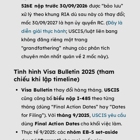
526E nộp trước 30/09/2026
được “bảo lưu”
xử lý theo khung RIA dù sau này có thay đổi;
mốc 30/09/2027 là hạn ủy quyền RC. (
Đây là
diễn giải thực hành
; USCIS/luật liên bang
không đăng riêng một trang
“grandfathering” nhưng các phân tích
chuyên môn nhất quán về 2 mốc này).
Tình hình Visa Bulletin 2025 (tham
chiếu khi lập timeline)
Visa Bulletin
thay đổi hàng tháng.
USCIS
cũng công bố
biểu nộp I-485
theo từng
tháng (dùng “Final Action Dates” hay “Dates
for Filing”). Với
tháng 9/2025
,
USCIS yêu cầu
dùng
Final Action Dates
cho khối việc làm.
Thực tế 9/2025: các
nhóm EB-5 set-aside