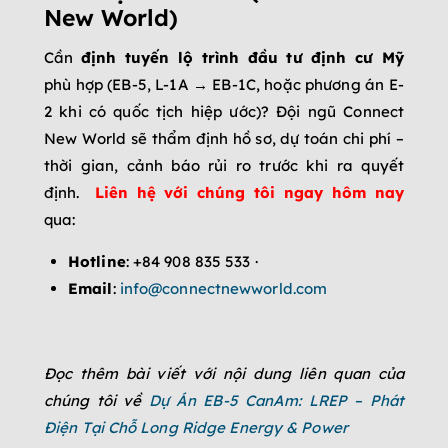
New World)
Cần
định tuyến lộ trình đầu tư định cư Mỹ
phù hợp (EB-5, L-1A → EB-1C, hoặc phương án E-
2 khi có quốc tịch hiệp ước)? Đội ngũ Connect
New World sẽ thẩm định hồ sơ, dự toán chi phí –
thời gian, cảnh báo rủi ro trước khi ra quyết
định.
Liên hệ với chúng tôi ngay hôm nay
qua:
Hotline
: +84 908 835 533 ·
Email
:
info@connectnewworld.com
Đọc thêm bài viết với nội dung liên quan của
chúng tôi về
Dự Án EB-5 CanAm: LREP – Phát
Điện Tại Chỗ Long Ridge Energy & Power