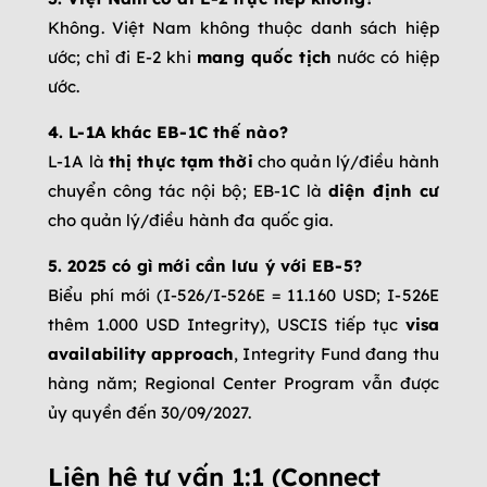
Không. Việt Nam không thuộc danh sách hiệp
ước; chỉ đi E-2 khi
mang quốc tịch
nước có hiệp
ước.
4. L-1A khác EB-1C thế nào?
L-1A là
thị thực tạm thời
cho quản lý/điều hành
chuyển công tác nội bộ; EB-1C là
diện định cư
cho quản lý/điều hành đa quốc gia.
5. 2025 có gì mới cần lưu ý với EB-5?
Biểu phí mới (I-526/I-526E = 11.160 USD; I-526E
thêm 1.000 USD Integrity), USCIS tiếp tục
visa
availability approach
, Integrity Fund đang thu
hàng năm; Regional Center Program vẫn được
ủy quyền đến 30/09/2027.
Liên hệ tư vấn 1:1 (Connect