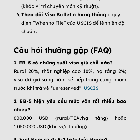
(khác vị trí chuyên môn kỹ thuật).
Theo dõi Visa Bulletin hàng tháng
+ quy
định “When to File” của USCIS để lên tiến độ
chuẩn.
Câu hỏi thường gặp (FAQ)
1. EB-5 có những suất visa giữ chỗ nào?
Rural 20%, thất nghiệp cao 10%, hạ tầng 2%;
visa dư giữ sang năm kế tiếp trong cùng nhóm
trước khi trả về “unreserved”.
USCIS
2. EB-5 hiện yêu cầu mức vốn tối thiểu bao
nhiêu?
800.000 USD (rural/TEA/hạ tầng) hoặc
1.050.000 USD (khu vực thường).
3. Việt Nam có đi E-2 trực tiếp không?