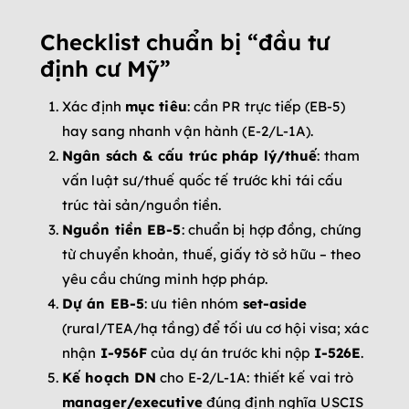
Checklist chuẩn bị “đầu tư
định cư Mỹ”
Xác định
mục tiêu
: cần PR trực tiếp (EB-5)
hay sang nhanh vận hành (E-2/L-1A).
Ngân sách & cấu trúc pháp lý/thuế
: tham
vấn luật sư/thuế quốc tế trước khi tái cấu
trúc tài sản/nguồn tiền.
Nguồn tiền EB-5
: chuẩn bị hợp đồng, chứng
từ chuyển khoản, thuế, giấy tờ sở hữu – theo
yêu cầu chứng minh hợp pháp.
Dự án EB-5
: ưu tiên nhóm
set-aside
(rural/TEA/hạ tầng) để tối ưu cơ hội visa; xác
nhận
I-956F
của dự án trước khi nộp
I-526E
.
Kế hoạch DN
cho E-2/L-1A: thiết kế vai trò
manager/executive
đúng định nghĩa USCIS