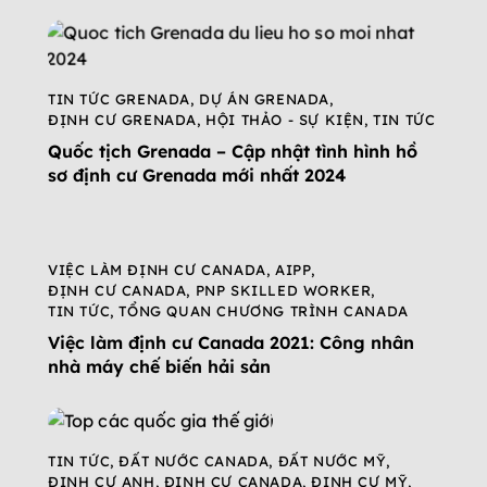
TIN TỨC GRENADA
,
DỰ ÁN GRENADA
,
ĐỊNH CƯ GRENADA
,
HỘI THẢO - SỰ KIỆN
,
TIN TỨC
Quốc tịch Grenada – Cập nhật tình hình hồ
sơ định cư Grenada mới nhất 2024
VIỆC LÀM ĐỊNH CƯ CANADA
,
AIPP
,
ĐỊNH CƯ CANADA
,
PNP SKILLED WORKER
,
TIN TỨC
,
TỔNG QUAN CHƯƠNG TRÌNH CANADA
Việc làm định cư Canada 2021: Công nhân
nhà máy chế biến hải sản
TIN TỨC
,
ĐẤT NƯỚC CANADA
,
ĐẤT NƯỚC MỸ
,
ĐỊNH CƯ ANH
,
ĐỊNH CƯ CANADA
,
ĐỊNH CƯ MỸ
,