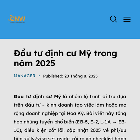
ĐỊNH CƯ EB-5
ĐỊNH CƯ MỸ
TIN TỨC
Đầu tư định cư Mỹ trong
năm 2025
MANAGER
Published:
20 Tháng 8, 2025
Đầu tư định cư Mỹ
là nhóm lộ trình di trú dựa
trên đầu tư – kinh doanh tạo việc làm hoặc mở
rộng doanh nghiệp tại Hoa Kỳ. Bài viết này tổng
hợp những tuyến phổ biến (EB-5, E-2, L-1A → EB-
1C), điều kiện cốt lõi, cập nhật 2025 về phí/ưu
tiên xử lý/visa set-aside, rủi ro và checklist hành