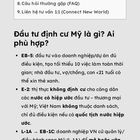
Câu hỏi thường gặp (FAQ)
Liên hệ tư vấn 1:1 (Connect New World)
Đầu tư định cư Mỹ là gì? Ai
phù hợp?
EB-5
: đầu tư vào doanh nghiệp/dự án đủ
điều kiện, tạo tối thiểu 10 việc làm toàn thời
gian; nhà đầu tư, vợ/chồng, con <21 tuổi có
thể xin thẻ xanh.
E-2
: thị thực
không định cư
cho công dân
các
nước có hiệp ước
đầu tư – thương mại
với Mỹ; Việt Nam
không
thuộc danh sách,
chỉ đủ điều kiện nếu có
quốc tịch nước hiệp
ước
.
L-1A → EB-1C
: doanh nghiệp VN cử quản lý/
điều hành sang Mỹ (L-1A) để
mở hoặc vận