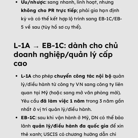
Ưu/nhược
: sang nhanh, linh hoạt, nhưng
không cho PR trực tiếp
; phải gia hạn định
kỳ và có thể kết hợp lộ trình sang EB-1C/EB-
5 về sau (tùy hồ sơ cụ thể).
L-1A → EB-1C: dành cho chủ
doanh nghiệp/quản lý cấp
cao
L-1A
cho phép
chuyển công tác nội bộ
quản
lý/điều hành từ công ty VN sang công ty liên
quan tại Mỹ (hoặc sang mở văn phòng mới).
Yêu cầu
đã làm việc 1 năm
trong 3 năm gần
nhất ở vị trí quản lý/điều hành.
EB-1C
: sau khi vận hành ở Mỹ, DN có thể bảo
lãnh
quản lý/điều hành đa quốc gia
để xin
thẻ xanh; USCIS có chương hướng dẫn chi