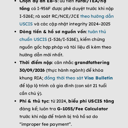
Chọn dự án EB-5
: ưu tiên
rural/TEA/hạ
tầng
có I-956F được phê duyệt trước khi nộp
I-526E; rà soát RC/NCE/JCE
theo hướng dẫn
USCIS
và các cập nhật integrity 2024–2025
Dòng tiền & hồ sơ nguồn vốn
:
tuân thủ
chuẩn USCIS
(I-526/I-526E), kiểm chứng
nguồn gốc hợp pháp và tài liệu đi kèm theo
hướng dẫn mới nhất.
Thời điểm nộp
: cân nhắc
grandfathering
30/09/2026
(thực hành ngành) để khóa
khung RIA;
đồng thời theo sát
Visa Bulletin
để lập lộ trình cả gia đình (con sát 21 tuổi
cần chú ý).
Phí & thủ tục
: từ 2024,
biểu phí USCIS tăng
đáng kể; luôn tra
G-1055/Fee Calculator
trước khi nộp để tránh bị trả hồ sơ do
“improper fee payment”.