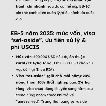
hành chi nhánh
, sau đó có thể nộp EB-1C
xin thẻ xanh diện quản lý/điều hành đa quốc
gia.
EB-5 năm 2025: mức vốn, visa
“set-aside”, ưu tiên xử lý &
phí USCIS
Mức vốn
: 800.000 USD nếu dự án thuộc
rural/TEA/hạ tầng
, 1.050.000 USD cho khu
vực còn lại (theo RIA).
Visa “set-aside” (giữ chỗ mỗi năm)
:
20%
nông thôn
,
10% thất nghiệp cao
,
2% hạ
tầng
; visa chưa dùng chuyển sang năm sau
trong cùng nhóm trước khi trả về
“unreserved”. Trạng thái bảng set-aside