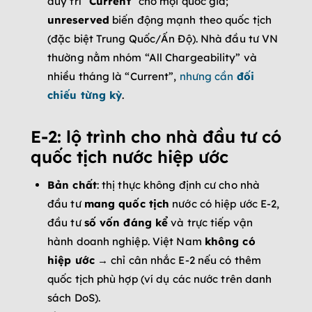
duy trì “
Current
” cho mọi quốc gia;
unreserved
biến động mạnh theo quốc tịch
(đặc biệt Trung Quốc/Ấn Độ). Nhà đầu tư VN
thường nằm nhóm “All Chargeability” và
nhiều tháng là “Current”,
nhưng cần
đối
chiếu từng kỳ
.
E-2: lộ trình cho nhà đầu tư có
quốc tịch nước hiệp ước
Bản chất
: thị thực không định cư cho nhà
đầu tư
mang quốc tịch
nước có hiệp ước E-2,
đầu tư
số vốn đáng kể
và trực tiếp vận
hành doanh nghiệp. Việt Nam
không có
hiệp ước
→ chỉ cân nhắc E-2 nếu có thêm
quốc tịch phù hợp (ví dụ các nước trên danh
sách DoS).