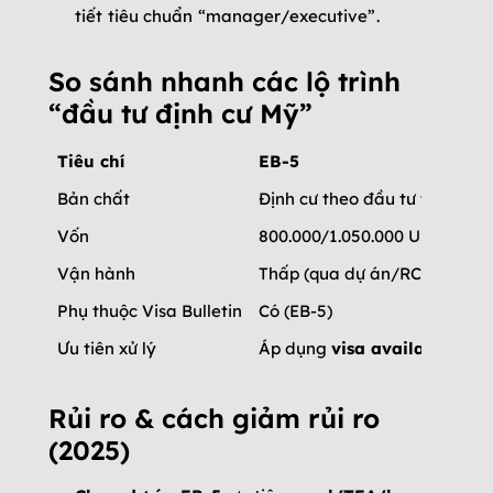
tiết tiêu chuẩn “manager/executive”.
So sánh nhanh các lộ trình
“đầu tư định cư Mỹ”
Tiêu chí
EB-5
Bản chất
Định cư theo đầu tư tạo việc
Vốn
800.000/1.050.000 USD theo 
Vận hành
Thấp (qua dự án/RC)
Phụ thuộc Visa Bulletin
Có (EB-5)
Ưu tiên xử lý
Áp dụng
visa availability
; t
Rủi ro & cách giảm rủi ro
(2025)