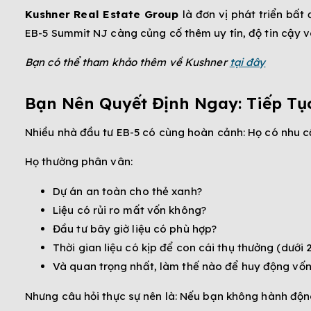
Kushner Real Estate Group
là đơn vị phát triển bấ
EB-5 Summit NJ càng củng cố thêm uy tín, độ tin cậy v
Bạn có thể tham khảo thêm về Kushner
tại đây
Bạn Nên Quyết Định Ngay: Tiếp Tụ
Nhiều nhà đầu tư EB-5 có cùng hoàn cảnh: Họ có nhu c
Họ thường phân vân:
Dự án an toàn cho thẻ xanh?
Liệu có rủi ro mất vốn không?
Đầu tư bây giờ liệu có phù hợp?
Thời gian liệu có kịp để con cái thụ thưởng (dưới 2
Và quan trọng nhất, làm thế nào để huy động vốn 
Nhưng câu hỏi thực sự nên là: Nếu bạn không hành động