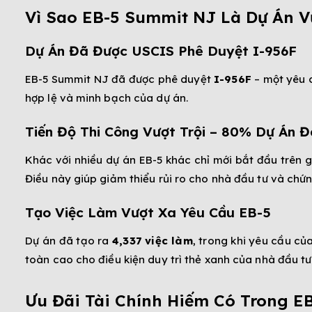
Vì Sao EB-5 Summit NJ Là Dự Án Vư
Dự Án Đã Được USCIS Phê Duyệt I-956F
EB-5 Summit NJ đã được phê duyệt
I-956F
– một yêu c
hợp lệ và minh bạch của dự án.
Tiến Độ Thi Công Vượt Trội – 80% Dự Án 
Khác với nhiều dự án EB-5 khác chỉ mới bắt đầu trên 
Điều này giúp giảm thiểu rủi ro cho nhà đầu tư và chứn
Tạo Việc Làm Vượt Xa Yêu Cầu EB-5
Dự án đã tạo ra
4,337 việc làm
, trong khi yêu cầu củ
toàn cao cho điều kiện duy trì thẻ xanh của nhà đầu tư
Ưu Đãi Tài Chính Hiếm Có Trong E