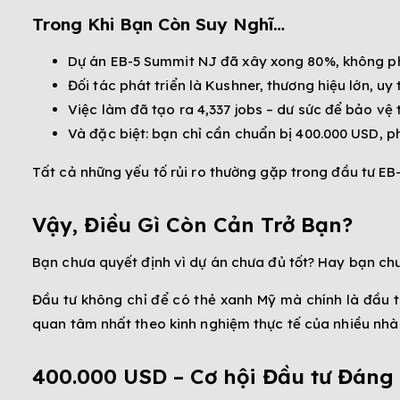
Trong Khi Bạn Còn Suy Nghĩ…
Dự án EB-5 Summit NJ đã xây xong 80%, không ph
Đối tác phát triển là Kushner, thương hiệu lớn, uy t
Việc làm đã tạo ra 4,337 jobs – dư sức để bảo vệ
Và đặc biệt: bạn chỉ cần chuẩn bị 400.000 USD, phầ
Tất cả những yếu tố rủi ro thường gặp trong đầu tư EB
Vậy, Điều Gì Còn Cản Trở Bạn?
Bạn chưa quyết định vì dự án chưa đủ tốt? Hay bạn ch
Đầu tư không chỉ để có thẻ xanh Mỹ mà chính là đầu tư
quan tâm nhất theo kinh nghiệm thực tế của nhiều nhà 
400.000 USD – Cơ hội Đầu tư Đáng