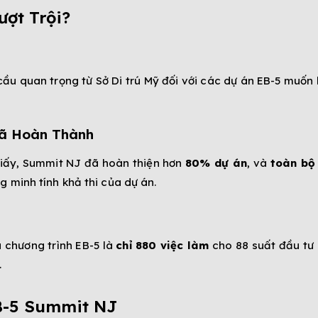
ợt Trội?
ầu quan trọng từ Sở Di trú Mỹ đối với các dự án EB-5 muốn 
Đã Hoàn Thành
giấy, Summit NJ đã hoàn thiện hơn
80% dự án
, và
toàn bộ 
g minh tính khả thi của dự án.
a chương trình EB-5 là
chỉ 880 việc làm
cho 88 suất đầu tư 
.
B-5 Summit NJ