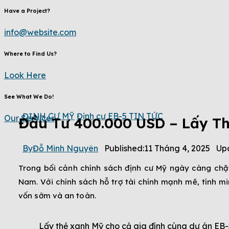
Have a Project?
info@website.com
Where to Find Us?
Look Here
See What We Do!
ĐỊNH CƯ MỸ
Định cư EB-5
TIN TỨC
Our Services
Đầu Tư 400.000 USD – Lấy T
By
Đỗ Minh Nguyên
Published:
11 Tháng 4, 2025
Up
Trong bối cảnh chính sách định cư Mỹ ngày càng chặ
Nam. Với chính sách hỗ trợ tài chính mạnh mẽ, tính 
vốn sớm và an toàn.
Lấy thẻ xanh Mỹ cho cả gia đình cùng dự án EB