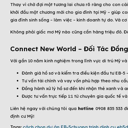
Thay vì chờ đợi một tương lai chưa rõ ràng cho con cái
khởi đầu một chương mới cho gia đình tại Mỹ – giúp con
gia đình sinh sống – làm việc – kinh doanh tự do. Và 
Không phải giấc mơ Mỹ nào cũng cần hàng triệu đô. Đôi 
Connect New World – Đối Tác Đồn
Với gần 10 năm kinh nghiệm trong lĩnh vực di trú Mỹ v
Đánh giá hồ sơ và kiểm tra điều kiện đầu tư EB-5 
Tư vấn tài chính và vay vốn phù hợp theo nhu cầu
Đồng hành xử lý hồ sơ đến khi nhận thẻ xanh và a
Được tư vấn trực tiếp 1:1 từ chuyên gia quốc tế v
Liên hệ ngay với chúng tôi qua
hotline
0908 835 533 đ
định cư Mỹ!
Tags:
cách chọn dự án EB-5
chuong trinh dinh cu eb5
d