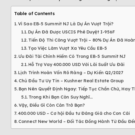
Table of Contents
Vì Sao EB-5 Summit NJ Là Dự Án Vượt Trội?
Dự Án Đã Được USCIS Phê Duyệt I-956F
Tiến Độ Thi Công Vượt Trội – 80% Dự Án Đã Hoà
Tạo Việc Làm Vượt Xa Yêu Cầu EB-5
Ưu Đãi Tài Chính Hiếm Có Trong EB-5 Summit NJ
Hỗ Trợ Vay 400.000 USD Với Lãi Suất Ưu Đãi
Lịch Trình Hoàn Vốn Rõ Ràng – Dự Kiến Q2/2027
Chủ Đầu Tư Uy Tín – Kushner Real Estate Group
Bạn Nên Quyết Định Ngay: Tiếp Tục Chần Chừ, Hay 
Trong Khi Bạn Còn Suy Nghĩ…
Vậy, Điều Gì Còn Cản Trở Bạn?
400.000 USD – Cơ hội Đầu tư Đáng Giá cho Con Cái
Connect New World – Đối Tác Đồng Hành Từ Đầu Đế