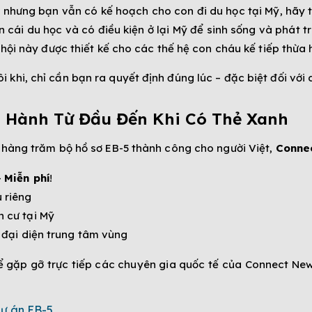
 nhưng bạn vẫn có kế hoạch cho con đi du học tại Mỹ, hãy t
 cái du học và có điều kiện ở lại Mỹ để sinh sống và phát t
cơ hội này được thiết kế cho các thế hệ con cháu kế tiếp th
khi, chỉ cần bạn ra quyết định đúng lúc – đặc biệt đối với 
g Hành Từ Đầu Đến Khi Có Thẻ Xanh
à hàng trăm bộ hồ sơ EB-5 thành công cho người Việt,
Conne
–
Miễn phí
!
 riêng
n cư tại Mỹ
à đại diện trung tâm vùng
ể gặp gỡ trực tiếp các chuyên gia quốc tế của Connect New
ự án EB-5