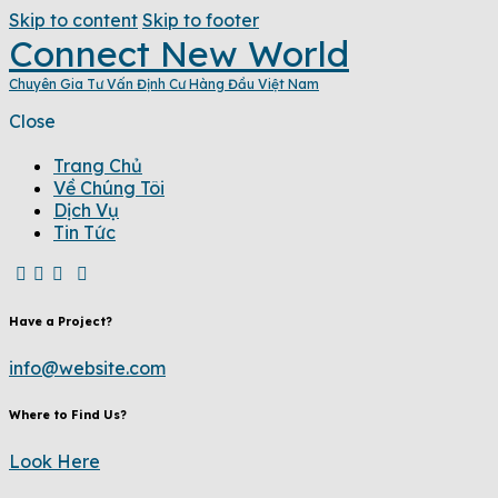
Skip to content
Skip to footer
Connect New World
Chuyên Gia Tư Vấn Định Cư Hàng Đầu Việt Nam
Close
Trang Chủ
Về Chúng Tôi
Dịch Vụ
Tin Tức
Have a Project?
info@website.com
Where to Find Us?
Look Here